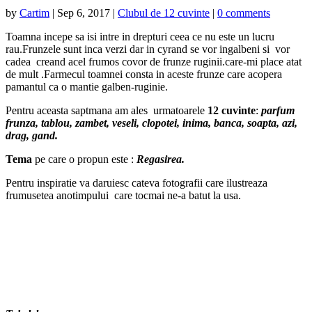
by
Cartim
|
Sep 6, 2017
|
Clubul de 12 cuvinte
|
0 comments
Toamna incepe sa isi intre in drepturi ceea ce nu este un lucru
rau.Frunzele sunt inca verzi dar in cyrand se vor ingalbeni si vor
cadea creand acel frumos covor de frunze ruginii.care-mi place atat
de mult .Farmecul toamnei consta in aceste frunze care acopera
pamantul ca o mantie galben-ruginie.
Pentru aceasta saptmana am ales urmatoarele
12 cuvinte
:
parfum
frunza, tablou, zambet, veseli, clopotei, inima, banca, soapta, azi,
drag, gand.
Tema
pe care o propun este :
Regasirea.
Pentru inspiratie va daruiesc cateva fotografii care ilustreaza
frumusetea anotimpului care tocmai ne-a batut la usa.