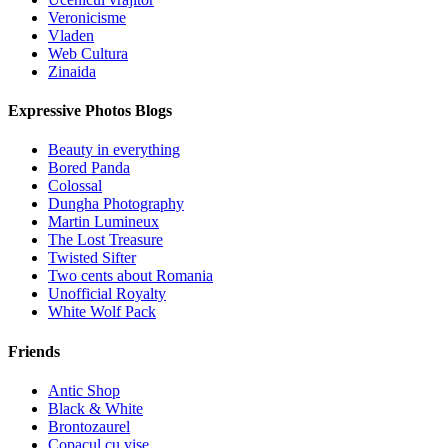
Veronicisme
Vladen
Web Cultura
Zinaida
Expressive Photos Blogs
Beauty in everything
Bored Panda
Colossal
Dungha Photography
Martin Lumineux
The Lost Treasure
Twisted Sifter
Two cents about Romania
Unofficial Royalty
White Wolf Pack
Friends
Antic Shop
Black & White
Brontozaurel
Copacul cu vise