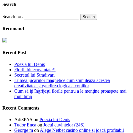
Search
Search for:
Recomand
Recent Post
Poezia lui Denis
Florii binecuvantate!!
Secretul lui Stradivari
Lumea jucăriilor magnetice cum stimulează acestea
creativitatea și gandirea logica a copiilor
Cum să îți îngrijești florile pentru a le menține proaspete mai
mult timp
Recent Comments
Adi3PAS
on
Poezia lui Denis
Tudor Enea
on
Jocul cuvintelor (246)
George m
on
Alege Netbet casino online și joacă profitabil