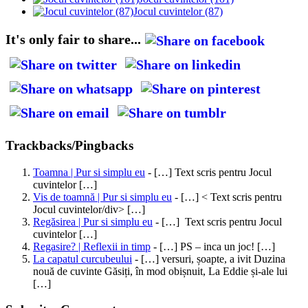
Jocul cuvintelor (87)
It's only fair to share...
Trackbacks/Pingbacks
Toamna | Pur si simplu eu
- […] Text scris pentru Jocul
cuvintelor […]
Vis de toamnă | Pur si simplu eu
- […] < Text scris pentru
Jocul cuvintelor/div> […]
Regăsirea | Pur si simplu eu
- […] Text scris pentru Jocul
cuvintelor […]
Regasire? | Reflexii in timp
- […] PS – inca un joc! […]
La capatul curcubeului
- […] versuri, șoapte, a ivit Duzina
nouă de cuvinte Găsiți, în mod obișnuit, La Eddie și-ale lui
[…]