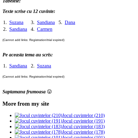
Tabelele:
Texte scrise cu 12 cuvinte:
1.
Suzana
3.
Sandiana
5.
Dana
2.
Sandiana
4.
Carmen
(Cannot add links: Registration/trial expired)
Pe aceasta tema au scris:
1.
Sandiana
2.
Suzana
(Cannot add links: Registration/trial expired)
Saptamana frumoasa
😛
More from my site
Jocul cuvintelor (210)
Jocul cuvintelor (191)
Jocul cuvintelor (183)
Jocul cuvintelor (178)
Jocul cuvintelor (101)