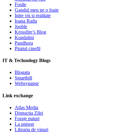
Fosile
Gandul meu pe o foaie
Intre vis si realitate
Ioana Radu
Jooble
Krossfire’s Blog
Kundalini
Pandhora
Piratul cinefil
IT & Technology Blogs
Blogatu
Smartbill
Websynapse
Link exchange
Atlas Media
Distractia Zilei
Foraje puturi
La unison
Libraria de vinuri