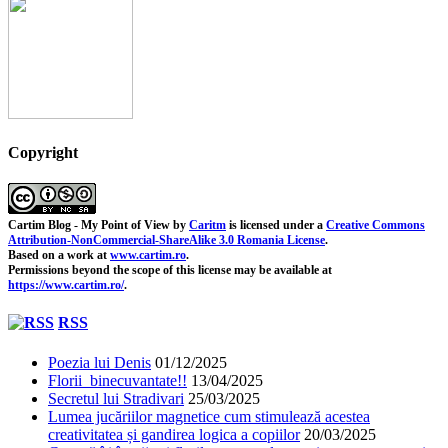
Copyright
Cartim Blog - My Point of View
by
Caritm
is licensed under a
Creative Commons
Attribution-NonCommercial-ShareAlike 3.0 Romania License
.
Based on a work at
www.cartim.ro
.
Permissions beyond the scope of this license may be available at
https://www.cartim.ro/
.
RSS
Poezia lui Denis
01/12/2025
Florii binecuvantate!!
13/04/2025
Secretul lui Stradivari
25/03/2025
Lumea jucăriilor magnetice cum stimulează acestea
creativitatea și gandirea logica a copiilor
20/03/2025