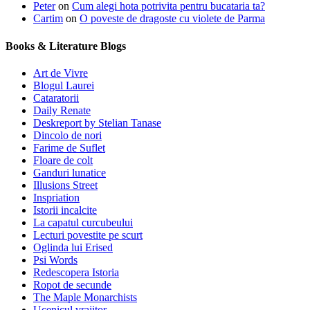
Peter
on
Cum alegi hota potrivita pentru bucataria ta?
Cartim
on
O poveste de dragoste cu violete de Parma
Books & Literature Blogs
Art de Vivre
Blogul Laurei
Cataratorii
Daily Renate
Deskreport by Stelian Tanase
Dincolo de nori
Farime de Suflet
Floare de colt
Ganduri lunatice
Illusions Street
Inspriation
Istorii incalcite
La capatul curcubeului
Lecturi povestite pe scurt
Oglinda lui Erised
Psi Words
Redescopera Istoria
Ropot de secunde
The Maple Monarchists
Ucenicul vrajitor