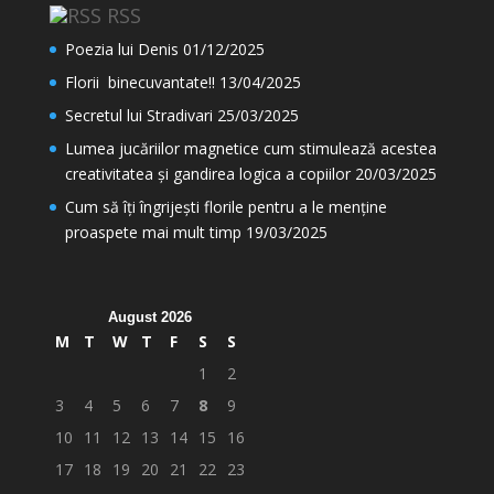
RSS
Poezia lui Denis
01/12/2025
Florii binecuvantate!!
13/04/2025
Secretul lui Stradivari
25/03/2025
Lumea jucăriilor magnetice cum stimulează acestea
creativitatea și gandirea logica a copiilor
20/03/2025
Cum să îți îngrijești florile pentru a le menține
proaspete mai mult timp
19/03/2025
August 2026
M
T
W
T
F
S
S
1
2
3
4
5
6
7
8
9
10
11
12
13
14
15
16
17
18
19
20
21
22
23