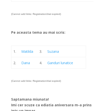
(Cannot add links: Registration/trial expired)
Pe aceasta tema au mai scris:
1.
Matilda
3.
Suzana
2.
Dana
4.
Ganduri lunatice
(Cannot add links: Registration/trial expired)
Saptamana miunata!
Imi cer scuze ca ediatia aniversara m-a prins
intr-un impas…