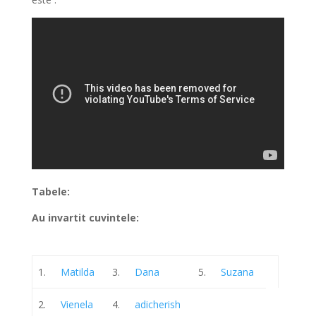
Tabele:
Au invartit cuvintele:
1.
Matilda
3.
Dana
5.
Suzana
2.
Vienela
4.
adicherish