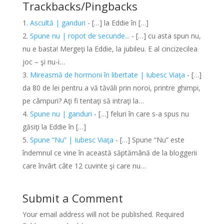
Trackbacks/Pingbacks
Ascultă | ganduri
- […] la Eddie în […]
Spune nu | ropot de secunde...
- […] cu asta spun nu,
nu e basta! Mergeţi la Eddie, la jubileu. E al cincizecilea
joc – şi nu-i…
Mireasmă de hormoni în libertate | Iubesc Viaţa
- […]
da 80 de lei pentru a vă tăvăli prin noroi, printre ghimpi,
pe câmpuri? Aţi fi tentaţi să intraţi la…
Spune nu | ganduri
- […] feluri în care s-a spus nu
găsiţi la Eddie în […]
Spune “Nu” | Iubesc Viaţa
- […] Spune “Nu” este
îndemnul ce vine în această săptămână de la bloggerii
care învârt câte 12 cuvinte şi care nu…
Submit a Comment
Your email address will not be published.
Required