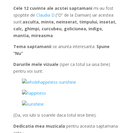
Cele 12 cuvinte ale acstei saptamani
mi-au fost
spoptite de
Claudia D.
(“D” de la Damian) iar acestea
sunt:
asculta, minte, neinserat, timpului, insetat,
calc, ghimpi, curcubeu, goliciunea, indigo,
mantia, mireasma
Tema saptamanii
se anunta interesanta:
Spune
“Nu”
Darurile mele vizuale
(sper ca totul sa iasa bine)
pentru voi sunt:
(Da, voi iubi si soarele daca totul iese bine).
Dedicatia mea muzicala
pentru aceasta saptamana
este :