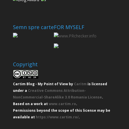
Semn spre carte
FOR MYSELF
Copyright
Cartim Blog - My Point of View
by
Caritm
is licensed
under a
Creative Commons Attribution-
NonCommercial-ShareAlike 3.0 Romania License
.
Based on a work at
www.cartim.ro
.
Permissions beyond the scope of this license may be
available at
https://www.cartim.ro/
.