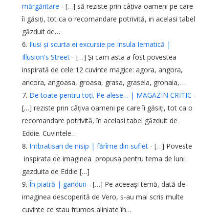
mărgăritare
- […] să reziste prin câțiva oameni pe care
îi găsiți, tot ca o recomandare potrivită, in acelasi tabel
găzduit de…
Ilusi și scurta ei excursie pe Insula Iernatică |
Illusion's Street
- […] Și cam asta a fost povestea
inspirată de cele 12 cuvinte magice: agora, angora,
ancora, angoasa, groasa, grasa, graseia, grohaia,…
De toate pentru toți. Pe alese… | MAGAZIN CRITIC
-
[…] reziste prin câțiva oameni pe care îi găsiți, tot ca o
recomandare potrivită, în acelasi tabel găzduit de
Eddie. Cuvintele…
Imbratisari de nisip | fărîme din suflet
- […] Poveste
inspirata de imaginea propusa pentru tema de luni
gazduita de Eddie […]
În piatră | ganduri
- […] Pe aceeaşi temă, dată de
imaginea descoperită de Vero, s-au mai scris multe
cuvinte ce stau frumos aliniate în…