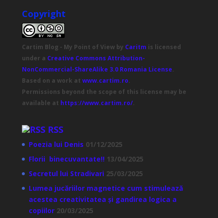
Copyright
Cartim Blog - My Point of View
by
Caritm
is licensed
under a
Creative Commons Attribution-
NonCommercial-ShareAlike 3.0 Romania License
.
Based on a work at
www.cartim.ro
.
Permissions beyond the scope of this license may be
available at
https://www.cartim.ro/
.
RSS
Poezia lui Denis
01/12/2025
Florii binecuvantate!!
13/04/2025
Secretul lui Stradivari
25/03/2025
Lumea jucăriilor magnetice cum stimulează
acestea creativitatea și gandirea logica a
copiilor
20/03/2025