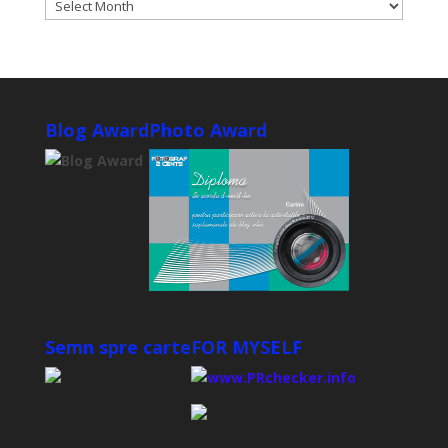
ARCHIVES
Blog Award
Photo Award
Semn spre carte
FOR MYSELF