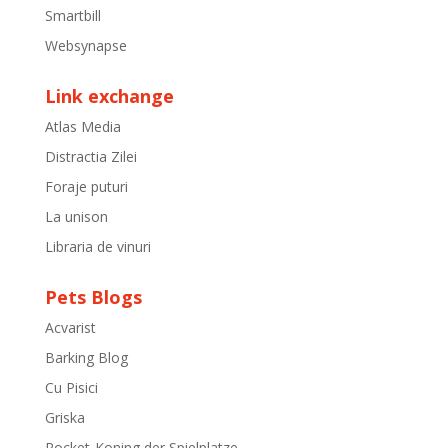
Smartbill
Websynapse
Link exchange
Atlas Media
Distractia Zilei
Foraje puturi
La unison
Libraria de vinuri
Pets Blogs
Acvarist
Barking Blog
Cu Pisici
Griska
Rocket-Koning der Spielplatze