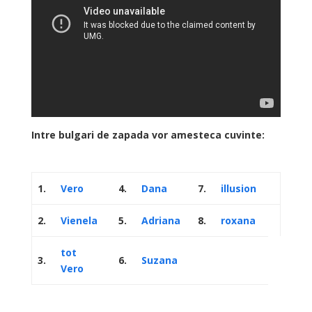
Intre bulgari de zapada vor amesteca cuvinte:
1.
Vero
4.
Dana
7.
illusion
2.
Vienela
5.
Adriana
8.
roxana
tot
3.
6.
Suzana
Vero