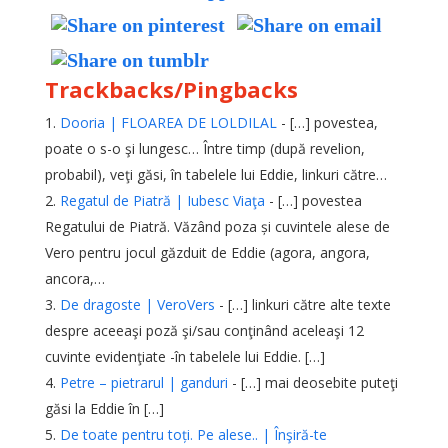
Trackbacks/Pingbacks
Dooria | FLOAREA DE LOLDILAL
- […] povestea,
poate o s-o şi lungesc… Între timp (după revelion,
probabil), veţi găsi, în tabelele lui Eddie, linkuri către…
Regatul de Piatră | Iubesc Viaţa
- […] povestea
Regatului de Piatră. Văzând poza și cuvintele alese de
Vero pentru jocul găzduit de Eddie (agora, angora,
ancora,…
De dragoste | VeroVers
- […] linkuri către alte texte
despre aceeaşi poză şi/sau conţinând aceleaşi 12
cuvinte evidenţiate -în tabelele lui Eddie. […]
Petre – pietrarul | ganduri
- […] mai deosebite puteţi
găsi la Eddie în […]
De toate pentru toți. Pe alese.. | Înşiră-te