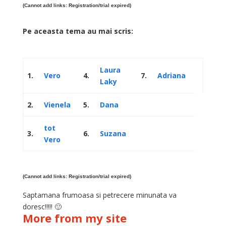
(Cannot add links: Registration/trial expired)
Pe aceasta tema au mai scris:
Laura
1.
Vero
4.
7.
Adriana
Laky
2.
Vienela
5.
Dana
tot
3.
6.
Suzana
Vero
(Cannot add links: Registration/trial expired)
Saptamana frumoasa si petrecere minunata va
doresc!!!!! 🙂
More from my site