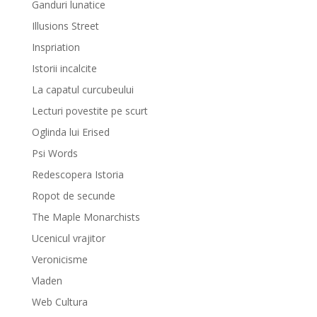
Ganduri lunatice
Illusions Street
Inspriation
Istorii incalcite
La capatul curcubeului
Lecturi povestite pe scurt
Oglinda lui Erised
Psi Words
Redescopera Istoria
Ropot de secunde
The Maple Monarchists
Ucenicul vrajitor
Veronicisme
Vladen
Web Cultura