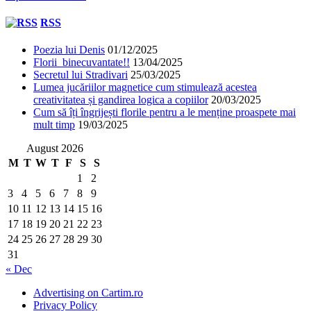
RSS
Poezia lui Denis
01/12/2025
Florii binecuvantate!!
13/04/2025
Secretul lui Stradivari
25/03/2025
Lumea jucăriilor magnetice cum stimulează acestea
creativitatea și gandirea logica a copiilor
20/03/2025
Cum să îți îngrijești florile pentru a le menține proaspete mai
mult timp
19/03/2025
August 2026
M
T
W
T
F
S
S
1
2
3
4
5
6
7
8
9
10
11
12
13
14
15
16
17
18
19
20
21
22
23
24
25
26
27
28
29
30
31
« Dec
Advertising on Cartim.ro
Privacy Policy