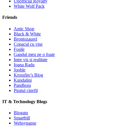
Unofficial Royalty
White Wolf Pack
Friends
Antic Shop
Black & White
Brontozaurel
Copacul cu vise
Fosile
Gandul meu pe o foaie
Intre vis si realitate
Ioana Radu
Jooble
Krossfire’s Blog
Kundalini
Pandhora
Piratul cinefil
IT & Technology Blogs
Blogatu
Smartbill
Websynapse