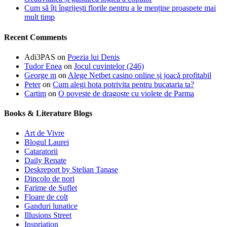
Cum să îți îngrijești florile pentru a le menține proaspete mai
mult timp
Recent Comments
Adi3PAS
on
Poezia lui Denis
Tudor Enea
on
Jocul cuvintelor (246)
George m
on
Alege Netbet casino online și joacă profitabil
Peter
on
Cum alegi hota potrivita pentru bucataria ta?
Cartim
on
O poveste de dragoste cu violete de Parma
Books & Literature Blogs
Art de Vivre
Blogul Laurei
Cataratorii
Daily Renate
Deskreport by Stelian Tanase
Dincolo de nori
Farime de Suflet
Floare de colt
Ganduri lunatice
Illusions Street
Inspriation