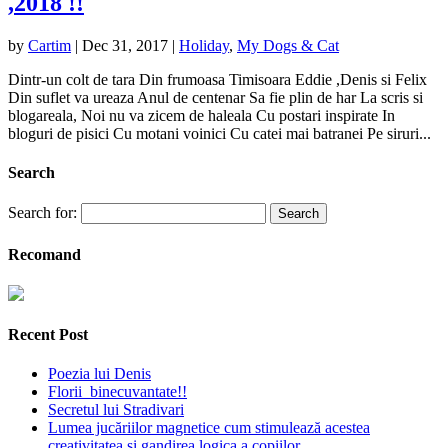
,2018 !!
by
Cartim
|
Dec 31, 2017
|
Holiday
,
My Dogs & Cat
Dintr-un colt de tara Din frumoasa Timisoara Eddie ,Denis si Felix
Din suflet va ureaza Anul de centenar Sa fie plin de har La scris si
blogareala, Noi nu va zicem de haleala Cu postari inspirate In
bloguri de pisici Cu motani voinici Cu catei mai batranei Pe siruri...
Search
Search for:
Recomand
Recent Post
Poezia lui Denis
Florii binecuvantate!!
Secretul lui Stradivari
Lumea jucăriilor magnetice cum stimulează acestea
creativitatea și gandirea logica a copiilor