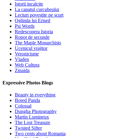
Istorii incalcite
La capatul curcubeului
Lecturi povestite pe scurt
Oglinda lui Erised
Psi Words
Redescopera Istoria
Ropot de secunde
The Maple Monarchists
Ucenicul vrajitor
Veronicisme
Vladen
Web Cultura
Zinaida
Expressive Photos Blogs
Beauty in everything
Bored Panda
Colossal
Dungha Photography
Martin Lumineux
The Lost Treasure
Twisted Sifter
Two cents about Romania