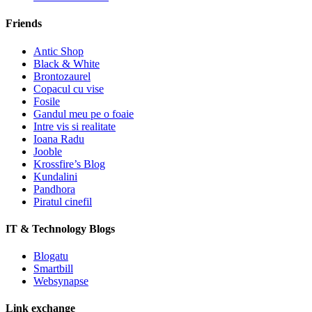
Friends
Antic Shop
Black & White
Brontozaurel
Copacul cu vise
Fosile
Gandul meu pe o foaie
Intre vis si realitate
Ioana Radu
Jooble
Krossfire’s Blog
Kundalini
Pandhora
Piratul cinefil
IT & Technology Blogs
Blogatu
Smartbill
Websynapse
Link exchange