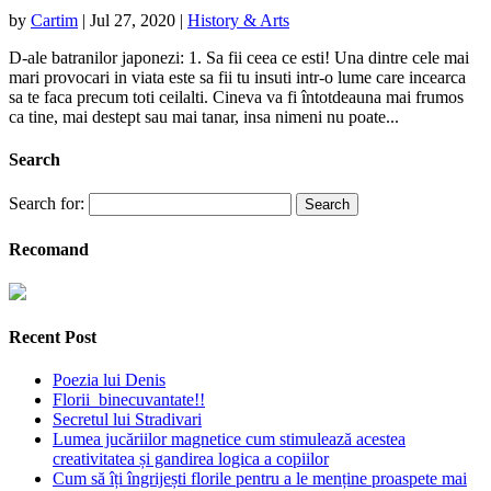
by
Cartim
|
Jul 27, 2020
|
History & Arts
D-ale batranilor japonezi: 1. Sa fii ceea ce esti! Una dintre cele mai
mari provocari in viata este sa fii tu insuti intr-o lume care incearca
sa te faca precum toti ceilalti. Cineva va fi întotdeauna mai frumos
ca tine, mai destept sau mai tanar, insa nimeni nu poate...
Search
Search for:
Recomand
Recent Post
Poezia lui Denis
Florii binecuvantate!!
Secretul lui Stradivari
Lumea jucăriilor magnetice cum stimulează acestea
creativitatea și gandirea logica a copiilor
Cum să îți îngrijești florile pentru a le menține proaspete mai