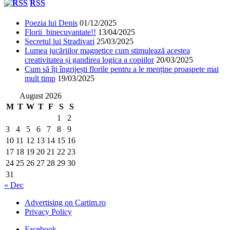
RSS
Poezia lui Denis
01/12/2025
Florii binecuvantate!!
13/04/2025
Secretul lui Stradivari
25/03/2025
Lumea jucăriilor magnetice cum stimulează acestea
creativitatea și gandirea logica a copiilor
20/03/2025
Cum să îți îngrijești florile pentru a le menține proaspete mai
mult timp
19/03/2025
August 2026
M
T
W
T
F
S
S
1
2
3
4
5
6
7
8
9
10
11
12
13
14
15
16
17
18
19
20
21
22
23
24
25
26
27
28
29
30
31
« Dec
Advertising on Cartim.ro
Privacy Policy
Facebook