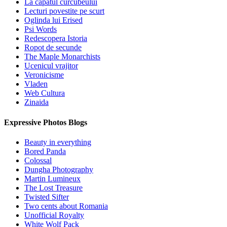
La capatul curcubeului
Lecturi povestite pe scurt
Oglinda lui Erised
Psi Words
Redescopera Istoria
Ropot de secunde
The Maple Monarchists
Ucenicul vrajitor
Veronicisme
Vladen
Web Cultura
Zinaida
Expressive Photos Blogs
Beauty in everything
Bored Panda
Colossal
Dungha Photography
Martin Lumineux
The Lost Treasure
Twisted Sifter
Two cents about Romania
Unofficial Royalty
White Wolf Pack