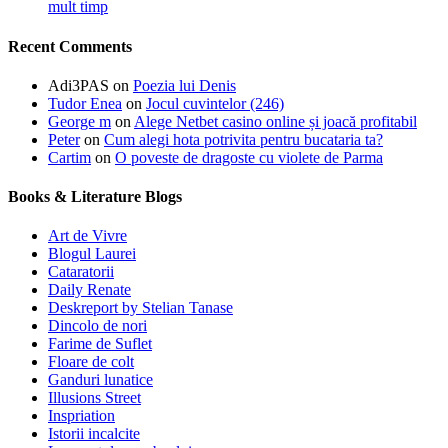
mult timp
Recent Comments
Adi3PAS
on
Poezia lui Denis
Tudor Enea
on
Jocul cuvintelor (246)
George m
on
Alege Netbet casino online și joacă profitabil
Peter
on
Cum alegi hota potrivita pentru bucataria ta?
Cartim
on
O poveste de dragoste cu violete de Parma
Books & Literature Blogs
Art de Vivre
Blogul Laurei
Cataratorii
Daily Renate
Deskreport by Stelian Tanase
Dincolo de nori
Farime de Suflet
Floare de colt
Ganduri lunatice
Illusions Street
Inspriation
Istorii incalcite