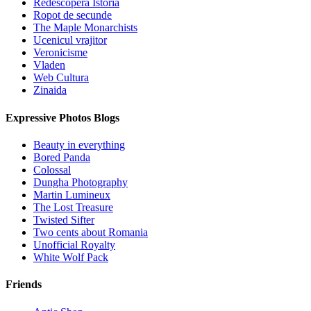
Redescopera Istoria
Ropot de secunde
The Maple Monarchists
Ucenicul vrajitor
Veronicisme
Vladen
Web Cultura
Zinaida
Expressive Photos Blogs
Beauty in everything
Bored Panda
Colossal
Dungha Photography
Martin Lumineux
The Lost Treasure
Twisted Sifter
Two cents about Romania
Unofficial Royalty
White Wolf Pack
Friends