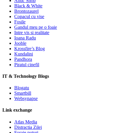
Antic Shop
Black & White
Brontozaurel
Copacul cu vise
Fosile
Gandul meu pe o foaie
Intre vis si realitate
Ioana Radu
Jooble
Krossfire’s Blog
Kundalini
Pandhora
Piratul cinefil
IT & Technology Blogs
Blogatu
Smartbill
Websynapse
Link exchange
Atlas Media
Distractia Zilei
Foraje puturi