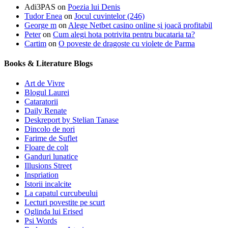
Adi3PAS
on
Poezia lui Denis
Tudor Enea
on
Jocul cuvintelor (246)
George m
on
Alege Netbet casino online și joacă profitabil
Peter
on
Cum alegi hota potrivita pentru bucataria ta?
Cartim
on
O poveste de dragoste cu violete de Parma
Books & Literature Blogs
Art de Vivre
Blogul Laurei
Cataratorii
Daily Renate
Deskreport by Stelian Tanase
Dincolo de nori
Farime de Suflet
Floare de colt
Ganduri lunatice
Illusions Street
Inspriation
Istorii incalcite
La capatul curcubeului
Lecturi povestite pe scurt
Oglinda lui Erised
Psi Words