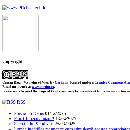
Copyright
Cartim Blog - My Point of View
by
Caritm
is licensed under a
Creative Commons Attr
Based on a work at
www.cartim.ro
.
Permissions beyond the scope of this license may be available at
https://www.cartim.ro
RSS
Poezia lui Denis
01/12/2025
Florii binecuvantate!!
13/04/2025
Secretul lui Stradivari
25/03/2025
Lumea jucăriilor magnetice cum stimulează acestea creativitatea 