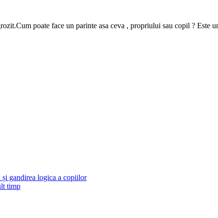
zit.Cum poate face un parinte asa ceva , propriului sau copil ? Este un ab
și gandirea logica a copiilor
lt timp