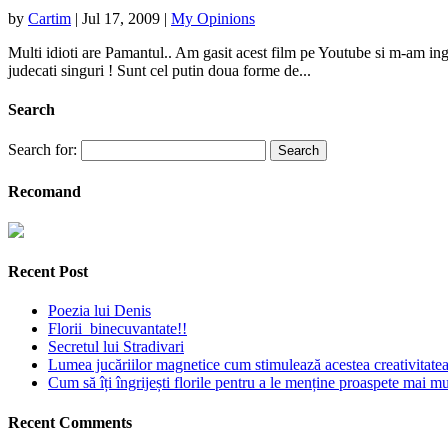
by
Cartim
|
Jul 17, 2009
|
My Opinions
Multi idioti are Pamantul.. Am gasit acest film pe Youtube si m-am ingro
judecati singuri ! Sunt cel putin doua forme de...
Search
Search for:
Recomand
Recent Post
Poezia lui Denis
Florii binecuvantate!!
Secretul lui Stradivari
Lumea jucăriilor magnetice cum stimulează acestea creativitatea 
Cum să îți îngrijești florile pentru a le menține proaspete mai mu
Recent Comments