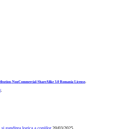
ibution-NonCommercial-ShareAlike 3.0 Romania License
.
/
.
și gandirea logica a copiilor
20/03/2025