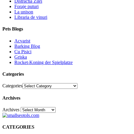
Distractia Zilei
Foraje puturi
La unison
Libraria de vinuri
Pets Blogs
Acvarist
Barking Blog
Cu Pisici
Griska
Rocket-Koning der Spielplatze
Categories
Categories
Archives
Archives
30
CATEGORIES