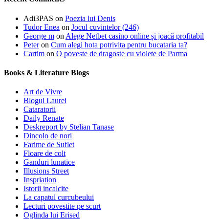
Adi3PAS
on
Poezia lui Denis
Tudor Enea
on
Jocul cuvintelor (246)
George m
on
Alege Netbet casino online și joacă profitabil
Peter
on
Cum alegi hota potrivita pentru bucataria ta?
Cartim
on
O poveste de dragoste cu violete de Parma
Books & Literature Blogs
Art de Vivre
Blogul Laurei
Cataratorii
Daily Renate
Deskreport by Stelian Tanase
Dincolo de nori
Farime de Suflet
Floare de colt
Ganduri lunatice
Illusions Street
Inspriation
Istorii incalcite
La capatul curcubeului
Lecturi povestite pe scurt
Oglinda lui Erised