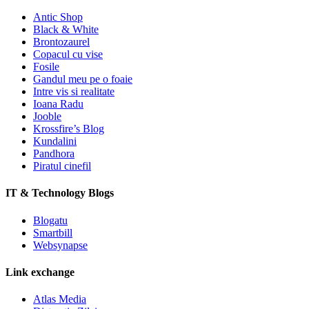
Antic Shop
Black & White
Brontozaurel
Copacul cu vise
Fosile
Gandul meu pe o foaie
Intre vis si realitate
Ioana Radu
Jooble
Krossfire’s Blog
Kundalini
Pandhora
Piratul cinefil
IT & Technology Blogs
Blogatu
Smartbill
Websynapse
Link exchange
Atlas Media