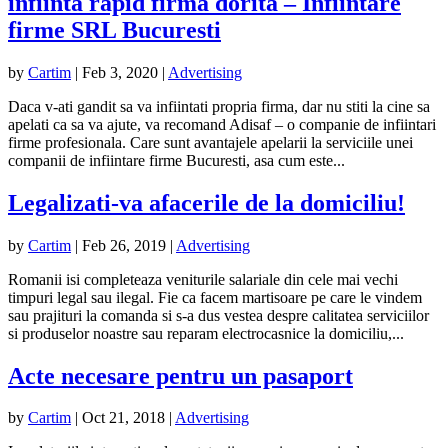
infiinta rapid firma dorita – Infiintare
firme SRL Bucuresti
by
Cartim
|
Feb 3, 2020
|
Advertising
Daca v-ati gandit sa va infiintati propria firma, dar nu stiti la cine sa
apelati ca sa va ajute, va recomand Adisaf – o companie de infiintari
firme profesionala. Care sunt avantajele apelarii la serviciile unei
companii de infiintare firme Bucuresti, asa cum este...
Legalizati-va afacerile de la domiciliu!
by
Cartim
|
Feb 26, 2019
|
Advertising
Romanii isi completeaza veniturile salariale din cele mai vechi
timpuri legal sau ilegal. Fie ca facem martisoare pe care le vindem
sau prajituri la comanda si s-a dus vestea despre calitatea serviciilor
si produselor noastre sau reparam electrocasnice la domiciliu,...
Acte necesare pentru un pasaport
by
Cartim
|
Oct 21, 2018
|
Advertising