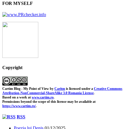
FOR MYSELF
Copyright
Cartim Blog - My Point of View
by
Caritm
is licensed under a
Creative Commons
Attribution-NonCommercial-ShareAlike 3.0 Romania License
.
Based on a work at
www.cartim.ro
.
Permissions beyond the scope of this license may be available at
https://www.cartim.ro/
.
RSS
Poezia lui Denis
01/12/2025