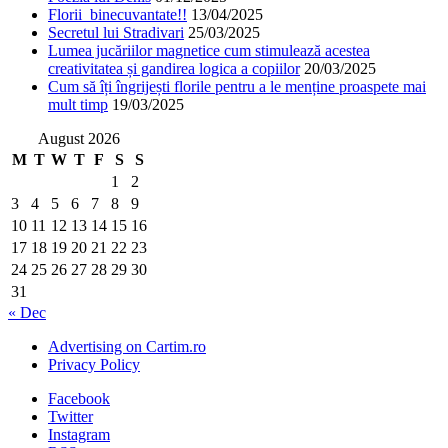
Florii binecuvantate!!
13/04/2025
Secretul lui Stradivari
25/03/2025
Lumea jucăriilor magnetice cum stimulează acestea
creativitatea și gandirea logica a copiilor
20/03/2025
Cum să îți îngrijești florile pentru a le menține proaspete mai
mult timp
19/03/2025
August 2026
M
T
W
T
F
S
S
1
2
3
4
5
6
7
8
9
10
11
12
13
14
15
16
17
18
19
20
21
22
23
24
25
26
27
28
29
30
31
« Dec
Advertising on Cartim.ro
Privacy Policy
Facebook
Twitter
Instagram