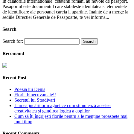
In calatoriile internationale, cetatenii romani au nevoie de pasaport.
Pasaportul este documentul care stabileste identitatea si elementele
de identificare ale persoanei careia ii apartine. Inainte de a merge la
sediile Directiei Generale de Pasapoarte, te vei informa...
Search
Search for:
Recomand
Recent Post
Poezia lui Denis
Florii binecuvantate!!
Secretul lui Stradivari
Lumea jucăriilor magnetice cum stimulează acestea
creativitatea și gandirea logica a copiilor
Cum să îți îngrijești florile pentru a le menține proaspete mai
mult timp
Recent Comments