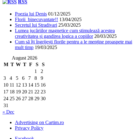
RSS
Poezia lui Denis
01/12/2025
Florii binecuvantate!!
13/04/2025
Secretul lui Stradivari
25/03/2025
Lumea jucăriilor magnetice cum stimulează acestea
creativitatea și gandirea logica a copiilor
20/03/2025
Cum să îți îngrijești florile pentru a le menține proaspete mai
mult timp
19/03/2025
August 2026
M
T
W
T
F
S
S
1
2
3
4
5
6
7
8
9
10
11
12
13
14
15
16
17
18
19
20
21
22
23
24
25
26
27
28
29
30
31
« Dec
Advertising on Cartim.ro
Privacy Policy
Facebook