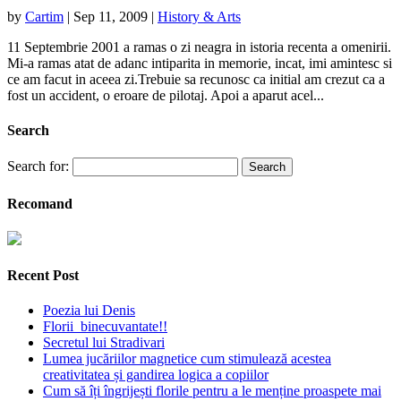
by
Cartim
|
Sep 11, 2009
|
History & Arts
11 Septembrie 2001 a ramas o zi neagra in istoria recenta a omenirii.
Mi-a ramas atat de adanc intiparita in memorie, incat, imi amintesc si
ce am facut in aceea zi.Trebuie sa recunosc ca initial am crezut ca a
fost un accident, o eroare de pilotaj. Apoi a aparut acel...
Search
Search for:
Recomand
Recent Post
Poezia lui Denis
Florii binecuvantate!!
Secretul lui Stradivari
Lumea jucăriilor magnetice cum stimulează acestea
creativitatea și gandirea logica a copiilor
Cum să îți îngrijești florile pentru a le menține proaspete mai