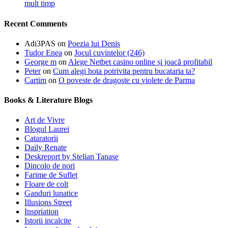
mult timp
Recent Comments
Adi3PAS
on
Poezia lui Denis
Tudor Enea
on
Jocul cuvintelor (246)
George m
on
Alege Netbet casino online și joacă profitabil
Peter
on
Cum alegi hota potrivita pentru bucataria ta?
Cartim
on
O poveste de dragoste cu violete de Parma
Books & Literature Blogs
Art de Vivre
Blogul Laurei
Cataratorii
Daily Renate
Deskreport by Stelian Tanase
Dincolo de nori
Farime de Suflet
Floare de colt
Ganduri lunatice
Illusions Street
Inspriation
Istorii incalcite