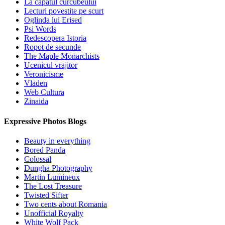
La capatul curcubeului
Lecturi povestite pe scurt
Oglinda lui Erised
Psi Words
Redescopera Istoria
Ropot de secunde
The Maple Monarchists
Ucenicul vrajitor
Veronicisme
Vladen
Web Cultura
Zinaida
Expressive Photos Blogs
Beauty in everything
Bored Panda
Colossal
Dungha Photography
Martin Lumineux
The Lost Treasure
Twisted Sifter
Two cents about Romania
Unofficial Royalty
White Wolf Pack