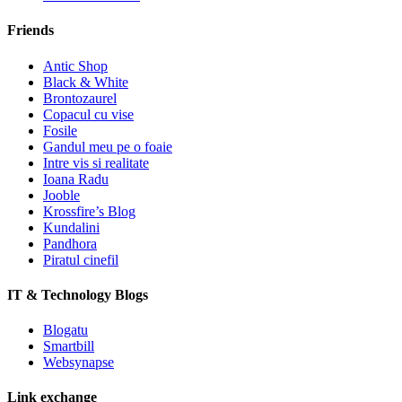
Friends
Antic Shop
Black & White
Brontozaurel
Copacul cu vise
Fosile
Gandul meu pe o foaie
Intre vis si realitate
Ioana Radu
Jooble
Krossfire’s Blog
Kundalini
Pandhora
Piratul cinefil
IT & Technology Blogs
Blogatu
Smartbill
Websynapse
Link exchange