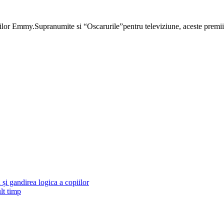
or Emmy.Supranumite si “Oscarurile”pentru televiziune, aceste premii se
și gandirea logica a copiilor
lt timp