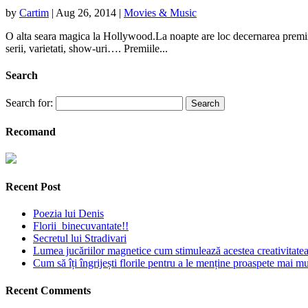
by
Cartim
|
Aug 26, 2014
|
Movies & Music
O alta seara magica la Hollywood.La noapte are loc decernarea premiil
serii, varietati, show-uri…. Premiile...
Search
Search for:
Recomand
Recent Post
Poezia lui Denis
Florii binecuvantate!!
Secretul lui Stradivari
Lumea jucăriilor magnetice cum stimulează acestea creativitatea 
Cum să îți îngrijești florile pentru a le menține proaspete mai mu
Recent Comments