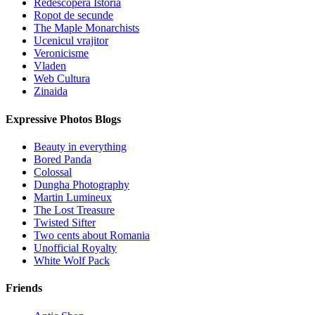
Redescopera Istoria
Ropot de secunde
The Maple Monarchists
Ucenicul vrajitor
Veronicisme
Vladen
Web Cultura
Zinaida
Expressive Photos Blogs
Beauty in everything
Bored Panda
Colossal
Dungha Photography
Martin Lumineux
The Lost Treasure
Twisted Sifter
Two cents about Romania
Unofficial Royalty
White Wolf Pack
Friends