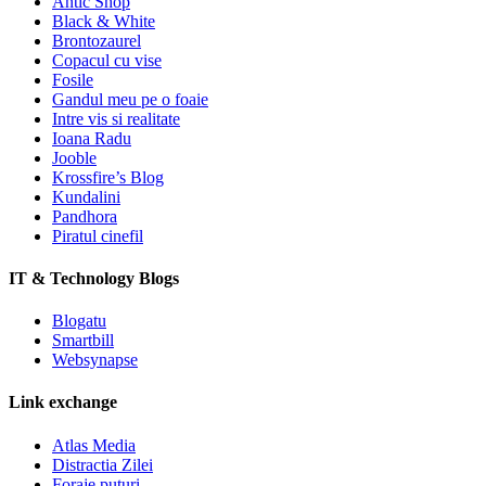
Antic Shop
Black & White
Brontozaurel
Copacul cu vise
Fosile
Gandul meu pe o foaie
Intre vis si realitate
Ioana Radu
Jooble
Krossfire’s Blog
Kundalini
Pandhora
Piratul cinefil
IT & Technology Blogs
Blogatu
Smartbill
Websynapse
Link exchange
Atlas Media
Distractia Zilei
Foraje puturi