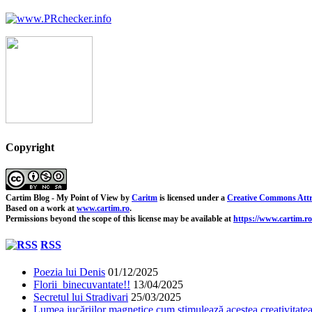
Copyright
Cartim Blog - My Point of View
by
Caritm
is licensed under a
Creative Commons Attr
Based on a work at
www.cartim.ro
.
Permissions beyond the scope of this license may be available at
https://www.cartim.ro
RSS
Poezia lui Denis
01/12/2025
Florii binecuvantate!!
13/04/2025
Secretul lui Stradivari
25/03/2025
Lumea jucăriilor magnetice cum stimulează acestea creativitatea 