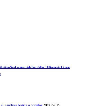
ibution-NonCommercial-ShareAlike 3.0 Romania License
.
/
.
și gandirea logica a copiilor
20/03/2025