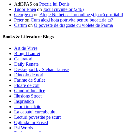
Adi3PAS
on
Poezia lui Denis
Tudor Enea
on
Jocul cuvintelor (246)
George m
on
Alege Netbet casino online și joacă profitabil
Peter
on
Cum alegi hota potrivita pentru bucataria ta?
Cartim
on
O poveste de dragoste cu violete de Parma
Books & Literature Blogs
Art de Vivre
Blogul Laurei
Cataratorii
Daily Renate
Deskreport by Stelian Tanase
Dincolo de nori
Farime de Suflet
Floare de colt
Ganduri lunatice
Illusions Street
Inspriation
Istorii incalcite
La capatul curcubeului
Lecturi povestite pe scurt
Oglinda lui Erised
Psi Words