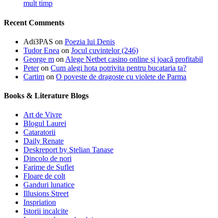
mult timp
Recent Comments
Adi3PAS
on
Poezia lui Denis
Tudor Enea
on
Jocul cuvintelor (246)
George m
on
Alege Netbet casino online și joacă profitabil
Peter
on
Cum alegi hota potrivita pentru bucataria ta?
Cartim
on
O poveste de dragoste cu violete de Parma
Books & Literature Blogs
Art de Vivre
Blogul Laurei
Cataratorii
Daily Renate
Deskreport by Stelian Tanase
Dincolo de nori
Farime de Suflet
Floare de colt
Ganduri lunatice
Illusions Street
Inspriation
Istorii incalcite