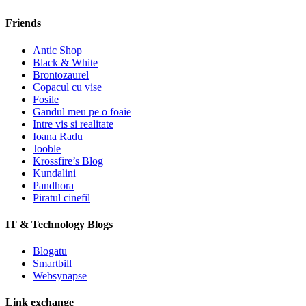
Friends
Antic Shop
Black & White
Brontozaurel
Copacul cu vise
Fosile
Gandul meu pe o foaie
Intre vis si realitate
Ioana Radu
Jooble
Krossfire’s Blog
Kundalini
Pandhora
Piratul cinefil
IT & Technology Blogs
Blogatu
Smartbill
Websynapse
Link exchange