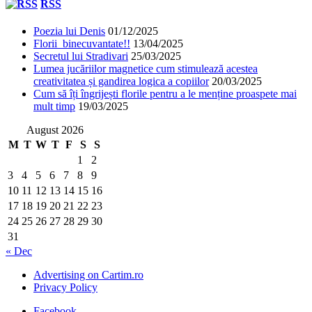
RSS
Poezia lui Denis
01/12/2025
Florii binecuvantate!!
13/04/2025
Secretul lui Stradivari
25/03/2025
Lumea jucăriilor magnetice cum stimulează acestea
creativitatea și gandirea logica a copiilor
20/03/2025
Cum să îți îngrijești florile pentru a le menține proaspete mai
mult timp
19/03/2025
August 2026
M
T
W
T
F
S
S
1
2
3
4
5
6
7
8
9
10
11
12
13
14
15
16
17
18
19
20
21
22
23
24
25
26
27
28
29
30
31
« Dec
Advertising on Cartim.ro
Privacy Policy
Facebook