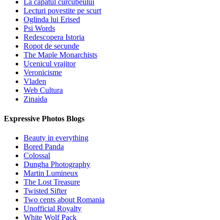
La capatul curcubeului
Lecturi povestite pe scurt
Oglinda lui Erised
Psi Words
Redescopera Istoria
Ropot de secunde
The Maple Monarchists
Ucenicul vrajitor
Veronicisme
Vladen
Web Cultura
Zinaida
Expressive Photos Blogs
Beauty in everything
Bored Panda
Colossal
Dungha Photography
Martin Lumineux
The Lost Treasure
Twisted Sifter
Two cents about Romania
Unofficial Royalty
White Wolf Pack