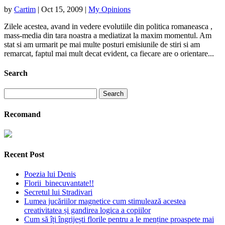
by
Cartim
|
Oct 15, 2009
|
My Opinions
Zilele acestea, avand in vedere evolutiile din politica romaneasca ,
mass-media din tara noastra a mediatizat la maxim momentul. Am
stat si am urmarit pe mai multe posturi emisiunile de stiri si am
remarcat, faptul mai mult decat evident, ca fiecare are o orientare...
Search
Search
for:
Recomand
Recent Post
Poezia lui Denis
Florii binecuvantate!!
Secretul lui Stradivari
Lumea jucăriilor magnetice cum stimulează acestea
creativitatea și gandirea logica a copiilor
Cum să îți îngrijești florile pentru a le menține proaspete mai