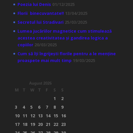
Poezia lui Denis
01/12/2025
Florii binecuvantate!!
13/04/2025
Secretul lui Stradivari
25/03/2025
Lumea jucăriilor magnetice cum stimulează
acestea creativitatea și gandirea logica a
copiilor
20/03/2025
Cum să îți îngrijești florile pentru a le menține
proaspete mai mult timp
19/03/2025
August 2026
M
T
W
T
F
S
S
1
2
3
4
5
6
7
8
9
10
11
12
13
14
15
16
17
18
19
20
21
22
23
24
25
26
27
28
29
30