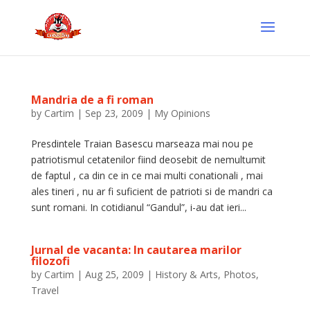
Mandria de a fi roman
by
Cartim
|
Sep 23, 2009
|
My Opinions
Presdintele Traian Basescu marseaza mai nou pe
patriotismul cetatenilor fiind deosebit de nemultumit
de faptul , ca din ce in ce mai multi conationali , mai
ales tineri , nu ar fi suficient de patrioti si de mandri ca
sunt romani. In cotidianul “Gandul”, i-au dat ieri...
Jurnal de vacanta: In cautarea marilor
filozofi
by
Cartim
|
Aug 25, 2009
|
History & Arts
,
Photos
,
Travel