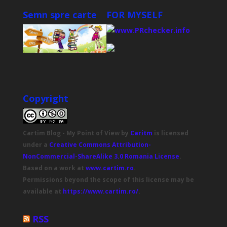
Semn spre carte
FOR MYSELF
Copyright
Cartim Blog - My Point of View
by
Caritm
is licensed
under a
Creative Commons Attribution-
NonCommercial-ShareAlike 3.0 Romania License
.
Based on a work at
www.cartim.ro
.
Permissions beyond the scope of this license may be
available at
https://www.cartim.ro/
.
RSS