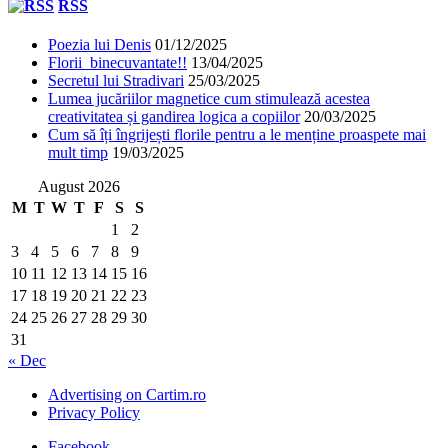
RSS
Poezia lui Denis
01/12/2025
Florii binecuvantate!!
13/04/2025
Secretul lui Stradivari
25/03/2025
Lumea jucăriilor magnetice cum stimulează acestea
creativitatea și gandirea logica a copiilor
20/03/2025
Cum să îți îngrijești florile pentru a le menține proaspete mai
mult timp
19/03/2025
August 2026
M
T
W
T
F
S
S
1
2
3
4
5
6
7
8
9
10
11
12
13
14
15
16
17
18
19
20
21
22
23
24
25
26
27
28
29
30
31
« Dec
Advertising on Cartim.ro
Privacy Policy
Facebook