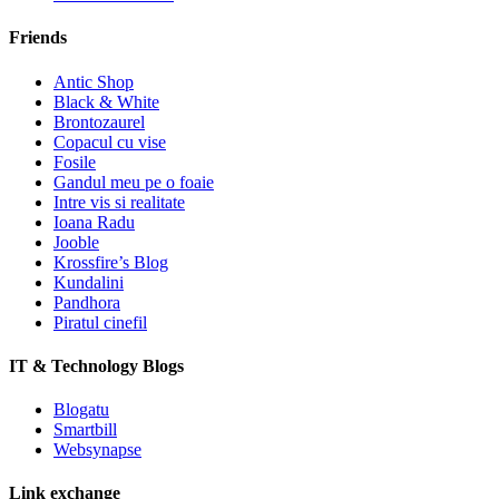
Friends
Antic Shop
Black & White
Brontozaurel
Copacul cu vise
Fosile
Gandul meu pe o foaie
Intre vis si realitate
Ioana Radu
Jooble
Krossfire’s Blog
Kundalini
Pandhora
Piratul cinefil
IT & Technology Blogs
Blogatu
Smartbill
Websynapse
Link exchange