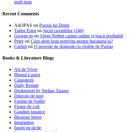
mult timp
Recent Comments
Adi3PAS
on
Poezia lui Denis
Tudor Enea
on
Jocul cuvintelor (246)
George m
on
Alege Netbet casino online și joacă profitabil
Peter
on
Cum alegi hota potrivita pentru bucataria ta?
Cartim
on
O poveste de dragoste cu violete de Parma
Books & Literature Blogs
Art de Vivre
Blogul Laurei
Cataratorii
Daily Renate
Deskreport by Stelian Tanase
Dincolo de nori
Farime de Suflet
Floare de colt
Ganduri lunatice
Illusions Street
Inspriation
Istorii incalcite