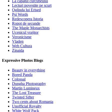
La capatul curcubeului
Lecturi povestite pe scurt
Oglinda lui Erised
Psi Words
Redescopera Istoria
Ropot de secunde
The Maple Monarchists
Ucenicul vrajitor
Veronicisme
Vladen
Web Cultura
Zinaida
Expressive Photos Blogs
Beauty in everything
Bored Panda
Colossal
Dungha Photography
Martin Lumineux
The Lost Treasure
Twisted Sifter
Two cents about Romania
Unofficial Royalty
White Wolf Pack