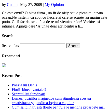
by
Cartim
|
May 27, 2009
|
My Opinions
Ce este omul? O biata fiinta , un fir de nisip sau o picatura intr-un
ocean.Ne nastem, ca apoi cu fiecare zi care se scurge ,sa murim cate
putin. Ce il fac deosebit fata de restul vietuitoarelor? Vorbirea si
ratiunea. Ajunge oare? Ajunge doar atat pentru a fi...
Search
Search for:
Recomand
Recent Post
Poezia lui Denis
Florii binecuvantate!!
Secretul lui Stradivari
Lumea jucăriilor magnetice cum stimulează acestea
creativitatea și gandirea logica a copiilor
Cum să îți îngrijești florile pentru a le menține proaspete mai