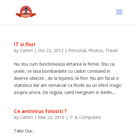
IT si flori
by
Cartim
|
Oct 22, 2012
|
Personal
,
Photos
,
Travel
Nu stiu cum functioneaza iertarea la femei. Stiu ca,
unele, se lasa bombardate cu caduri constand in
diverse obiecte , de la bijuterii, la flori. Nu am facut o
statistica dar am remarcat ca florile au un efect magic
asupra unora. De regula, cand mergeam in Berlin,...
Ce antivirus folositi ?
by
Cartim
|
Mar 22, 2010
|
IT & Computers
Take Our...