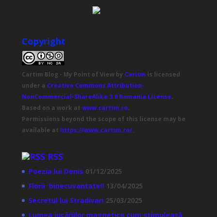
Copyright
Cartim Blog - My Point of View
by
Caritm
is licensed
under a
Creative Commons Attribution-
NonCommercial-ShareAlike 3.0 Romania License
.
Based on a work at
www.cartim.ro
.
Permissions beyond the scope of this license may be
available at
https://www.cartim.ro/
.
RSS
Poezia lui Denis
01/12/2025
Florii binecuvantate!!
13/04/2025
Secretul lui Stradivari
25/03/2025
Lumea jucăriilor magnetice cum stimulează