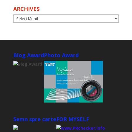
ARCHIVES
ARCHIVES
Blog Award
Photo Award
Semn spre carte
FOR MYSELF