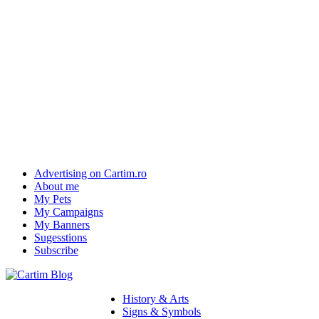
Advertising on Cartim.ro
About me
My Pets
My Campaigns
My Banners
Sugesstions
Subscribe
History & Arts
Signs & Symbols