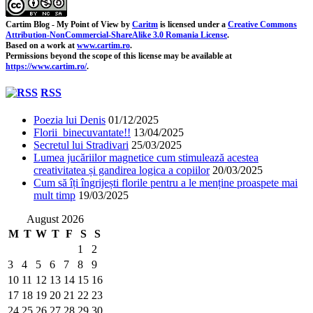
Cartim Blog - My Point of View
by
Caritm
is licensed under a
Creative Commons
Attribution-NonCommercial-ShareAlike 3.0 Romania License
.
Based on a work at
www.cartim.ro
.
Permissions beyond the scope of this license may be available at
https://www.cartim.ro/
.
RSS
Poezia lui Denis
01/12/2025
Florii binecuvantate!!
13/04/2025
Secretul lui Stradivari
25/03/2025
Lumea jucăriilor magnetice cum stimulează acestea
creativitatea și gandirea logica a copiilor
20/03/2025
Cum să îți îngrijești florile pentru a le menține proaspete mai
mult timp
19/03/2025
August 2026
M
T
W
T
F
S
S
1
2
3
4
5
6
7
8
9
10
11
12
13
14
15
16
17
18
19
20
21
22
23
24
25
26
27
28
29
30