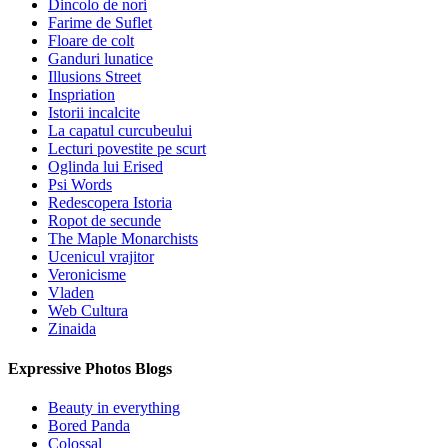
Dincolo de nori
Farime de Suflet
Floare de colt
Ganduri lunatice
Illusions Street
Inspriation
Istorii incalcite
La capatul curcubeului
Lecturi povestite pe scurt
Oglinda lui Erised
Psi Words
Redescopera Istoria
Ropot de secunde
The Maple Monarchists
Ucenicul vrajitor
Veronicisme
Vladen
Web Cultura
Zinaida
Expressive Photos Blogs
Beauty in everything
Bored Panda
Colossal