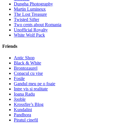
Dungha Photography
Martin Lumineux
The Lost Treasure
Twisted Sifter
Two cents about Romania
Unofficial Royalty
White Wolf Pack
Friends
Antic Shop
Black & White
Brontozaurel
Copacul cu vise
Fosile
Gandul meu pe o foaie
Intre vis si realitate
Ioana Radu
Jooble
Krossfire’s Blog
Kundalini
Pandhora
Piratul cinefil