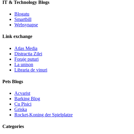
IT & Technology Blogs
Blogatu
Smartbill
Websynapse
Link exchange
Atlas Media
Distractia Zilei
Foraje puturi
La unison
Libraria de vinuri
Pets Blogs
Acvarist
Barking Blog
Cu Pisici
Griska
Rocket-Koning der Spielplatze
Categories