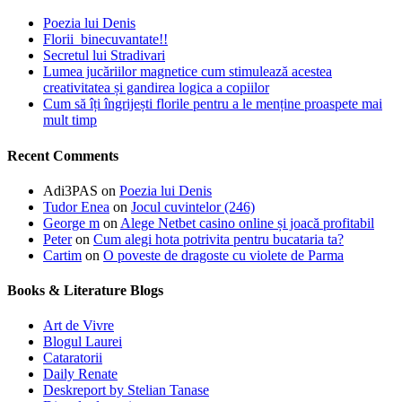
Poezia lui Denis
Florii binecuvantate!!
Secretul lui Stradivari
Lumea jucăriilor magnetice cum stimulează acestea
creativitatea și gandirea logica a copiilor
Cum să îți îngrijești florile pentru a le menține proaspete mai
mult timp
Recent Comments
Adi3PAS
on
Poezia lui Denis
Tudor Enea
on
Jocul cuvintelor (246)
George m
on
Alege Netbet casino online și joacă profitabil
Peter
on
Cum alegi hota potrivita pentru bucataria ta?
Cartim
on
O poveste de dragoste cu violete de Parma
Books & Literature Blogs
Art de Vivre
Blogul Laurei
Cataratorii
Daily Renate
Deskreport by Stelian Tanase