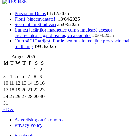
RSS
Poezia lui Denis
01/12/2025
Florii binecuvantate!!
13/04/2025
Secretul lui Stradivari
25/03/2025
Lumea jucăriilor magnetice cum stimulează acestea
creativitatea și gandirea logica a copiilor
20/03/2025
Cum să îți îngrijești florile pentru a le menține proaspete mai
mult timp
19/03/2025
August 2026
M
T
W
T
F
S
S
1
2
3
4
5
6
7
8
9
10
11
12
13
14
15
16
17
18
19
20
21
22
23
24
25
26
27
28
29
30
31
« Dec
Advertising on Cartim.ro
Privacy Policy
Facebook