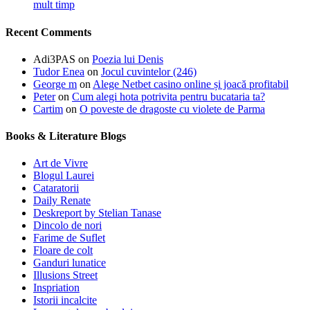
mult timp
Recent Comments
Adi3PAS
on
Poezia lui Denis
Tudor Enea
on
Jocul cuvintelor (246)
George m
on
Alege Netbet casino online și joacă profitabil
Peter
on
Cum alegi hota potrivita pentru bucataria ta?
Cartim
on
O poveste de dragoste cu violete de Parma
Books & Literature Blogs
Art de Vivre
Blogul Laurei
Cataratorii
Daily Renate
Deskreport by Stelian Tanase
Dincolo de nori
Farime de Suflet
Floare de colt
Ganduri lunatice
Illusions Street
Inspriation
Istorii incalcite