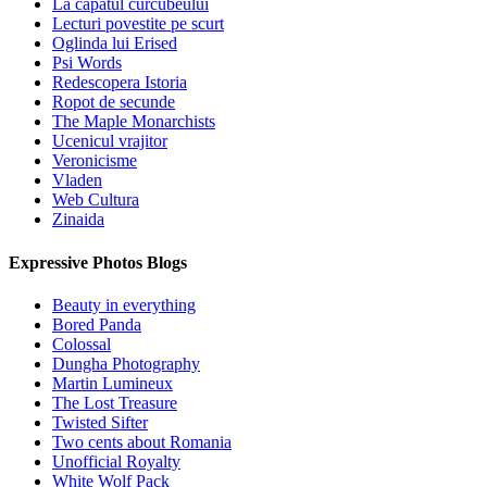
La capatul curcubeului
Lecturi povestite pe scurt
Oglinda lui Erised
Psi Words
Redescopera Istoria
Ropot de secunde
The Maple Monarchists
Ucenicul vrajitor
Veronicisme
Vladen
Web Cultura
Zinaida
Expressive Photos Blogs
Beauty in everything
Bored Panda
Colossal
Dungha Photography
Martin Lumineux
The Lost Treasure
Twisted Sifter
Two cents about Romania
Unofficial Royalty
White Wolf Pack