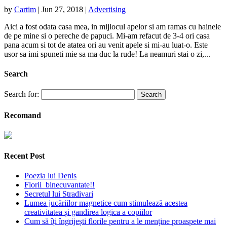
by
Cartim
|
Jun 27, 2018
|
Advertising
Aici a fost odata casa mea, in mijlocul apelor si am ramas cu hainele
de pe mine si o pereche de papuci. Mi-am refacut de 3-4 ori casa
pana acum si tot de atatea ori au venit apele si mi-au luat-o. Este
usor sa imi spuneti mie sa ma duc la rude! La neamuri stai o zi,...
Search
Search for:
Recomand
Recent Post
Poezia lui Denis
Florii binecuvantate!!
Secretul lui Stradivari
Lumea jucăriilor magnetice cum stimulează acestea
creativitatea și gandirea logica a copiilor
Cum să îți îngrijești florile pentru a le menține proaspete mai