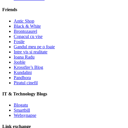
Friends
Antic Shop
Black & White
Brontozaurel
Copacul cu vise
Fosile
Gandul meu pe o foaie
Intre vis si realitate
Ioana Radu
Jooble
Krossfire’s Blog
Kundalini
Pandhora
Piratul cinefil
IT & Technology Blogs
Blogatu
Smartbill
Websynapse
Link exchange