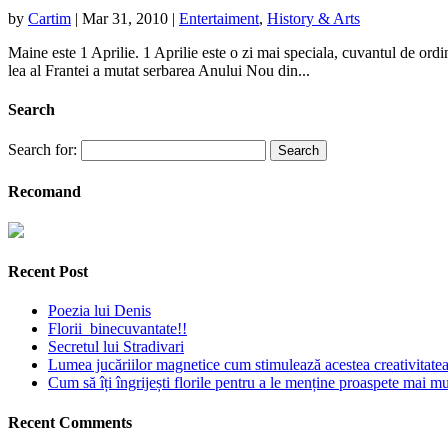
by
Cartim
|
Mar 31, 2010
|
Entertaiment
,
History & Arts
Maine este 1 Aprilie. 1 Aprilie este o zi mai speciala, cuvantul de ordin
lea al Frantei a mutat serbarea Anului Nou din...
Search
Search for:
Recomand
Recent Post
Poezia lui Denis
Florii binecuvantate!!
Secretul lui Stradivari
Lumea jucăriilor magnetice cum stimulează acestea creativitatea 
Cum să îți îngrijești florile pentru a le menține proaspete mai mu
Recent Comments