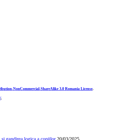
ibution-NonCommercial-ShareAlike 3.0 Romania License
.
/
.
și gandirea logica a copiilor
20/03/2025