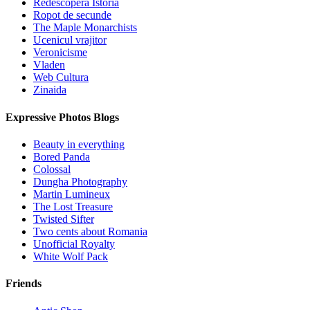
Redescopera Istoria
Ropot de secunde
The Maple Monarchists
Ucenicul vrajitor
Veronicisme
Vladen
Web Cultura
Zinaida
Expressive Photos Blogs
Beauty in everything
Bored Panda
Colossal
Dungha Photography
Martin Lumineux
The Lost Treasure
Twisted Sifter
Two cents about Romania
Unofficial Royalty
White Wolf Pack
Friends