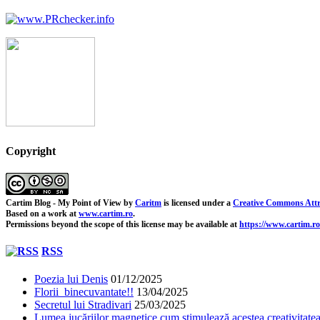
Copyright
Cartim Blog - My Point of View
by
Caritm
is licensed under a
Creative Commons Attr
Based on a work at
www.cartim.ro
.
Permissions beyond the scope of this license may be available at
https://www.cartim.ro
RSS
Poezia lui Denis
01/12/2025
Florii binecuvantate!!
13/04/2025
Secretul lui Stradivari
25/03/2025
Lumea jucăriilor magnetice cum stimulează acestea creativitatea 