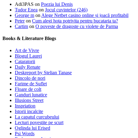
Adi3PAS
on
Poezia lui Denis
Tudor Enea
on
Jocul cuvintelor (246)
George m
on
Alege Netbet casino online și joacă profitabil
Peter
on
Cum alegi hota potrivita pentru bucataria ta?
Cartim
on
O poveste de dragoste cu violete de Parma
Books & Literature Blogs
Art de Vivre
Blogul Laurei
Cataratorii
Daily Renate
Deskreport by Stelian Tanase
Dincolo de nori
Farime de Suflet
Floare de colt
Ganduri lunatice
Illusions Street
Inspriation
Istorii incalcite
La capatul curcubeului
Lecturi povestite pe scurt
Oglinda lui Erised
Psi Words