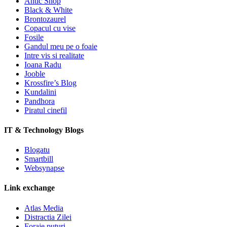
Antic Shop
Black & White
Brontozaurel
Copacul cu vise
Fosile
Gandul meu pe o foaie
Intre vis si realitate
Ioana Radu
Jooble
Krossfire’s Blog
Kundalini
Pandhora
Piratul cinefil
IT & Technology Blogs
Blogatu
Smartbill
Websynapse
Link exchange
Atlas Media
Distractia Zilei
Foraje puturi