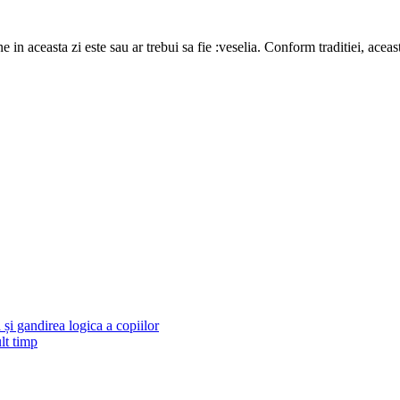
e in aceasta zi este sau ar trebui sa fie :veselia. Conform traditiei, acea
și gandirea logica a copiilor
lt timp