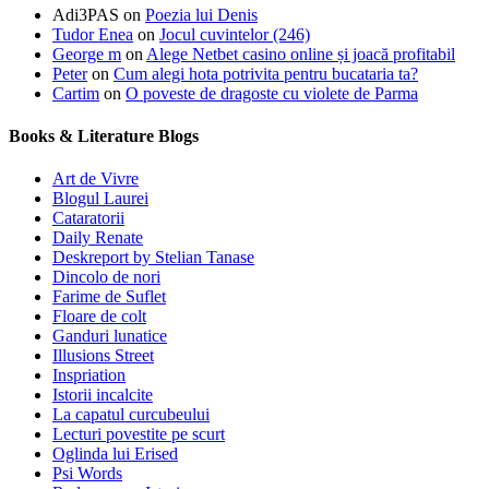
Adi3PAS
on
Poezia lui Denis
Tudor Enea
on
Jocul cuvintelor (246)
George m
on
Alege Netbet casino online și joacă profitabil
Peter
on
Cum alegi hota potrivita pentru bucataria ta?
Cartim
on
O poveste de dragoste cu violete de Parma
Books & Literature Blogs
Art de Vivre
Blogul Laurei
Cataratorii
Daily Renate
Deskreport by Stelian Tanase
Dincolo de nori
Farime de Suflet
Floare de colt
Ganduri lunatice
Illusions Street
Inspriation
Istorii incalcite
La capatul curcubeului
Lecturi povestite pe scurt
Oglinda lui Erised
Psi Words