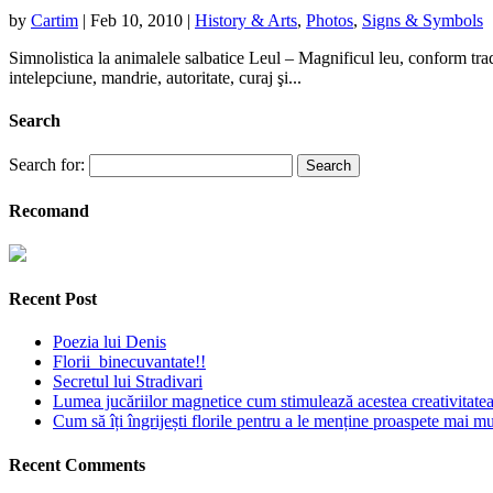
by
Cartim
|
Feb 10, 2010
|
History & Arts
,
Photos
,
Signs & Symbols
Simnolistica la animalele salbatice Leul – Magnificul leu, conform traditi
intelepciune, mandrie, autoritate, curaj şi...
Search
Search for:
Recomand
Recent Post
Poezia lui Denis
Florii binecuvantate!!
Secretul lui Stradivari
Lumea jucăriilor magnetice cum stimulează acestea creativitatea 
Cum să îți îngrijești florile pentru a le menține proaspete mai mu
Recent Comments