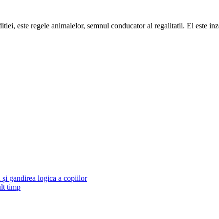
ei, este regele animalelor, semnul conducator al regalitatii. El este inzest
și gandirea logica a copiilor
lt timp