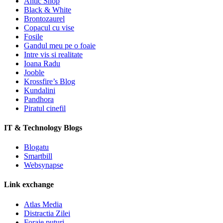
Antic Shop
Black & White
Brontozaurel
Copacul cu vise
Fosile
Gandul meu pe o foaie
Intre vis si realitate
Ioana Radu
Jooble
Krossfire’s Blog
Kundalini
Pandhora
Piratul cinefil
IT & Technology Blogs
Blogatu
Smartbill
Websynapse
Link exchange
Atlas Media
Distractia Zilei
Foraje puturi