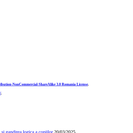
ibution-NonCommercial-ShareAlike 3.0 Romania License
.
/
.
și gandirea logica a copiilor
20/03/2025