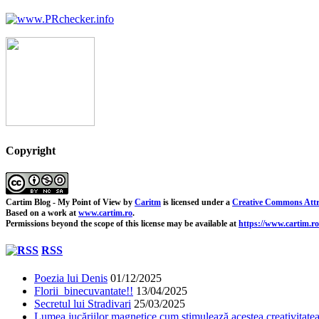
Copyright
Cartim Blog - My Point of View
by
Caritm
is licensed under a
Creative Commons Attr
Based on a work at
www.cartim.ro
.
Permissions beyond the scope of this license may be available at
https://www.cartim.ro
RSS
Poezia lui Denis
01/12/2025
Florii binecuvantate!!
13/04/2025
Secretul lui Stradivari
25/03/2025
Lumea jucăriilor magnetice cum stimulează acestea creativitatea 