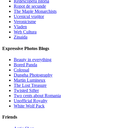
Redescopera Istoria
Ropot de secunde
The Maple Monarchists
Ucenicul vrajitor
Veronicisme
Vladen
Web Cultura
Zinaida
Expressive Photos Blogs
Beauty in everything
Bored Panda
Colossal
Dungha Photography
Martin Lumineux
The Lost Treasure
Twisted Sifter
Two cents about Romania
Unofficial Royalty
White Wolf Pack
Friends