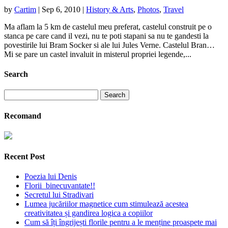
by
Cartim
|
Sep 6, 2010
|
History & Arts
,
Photos
,
Travel
Ma aflam la 5 km de castelul meu preferat, castelul construit pe o
stanca pe care cand il vezi, nu te poti stapani sa nu te gandesti la
povestirile lui Bram Socker si ale lui Jules Verne. Castelul Bran…
Mi se pare un castel invaluit in misterul propriei legende,...
Search
Search
for:
Recomand
Recent Post
Poezia lui Denis
Florii binecuvantate!!
Secretul lui Stradivari
Lumea jucăriilor magnetice cum stimulează acestea
creativitatea și gandirea logica a copiilor
Cum să îți îngrijești florile pentru a le menține proaspete mai