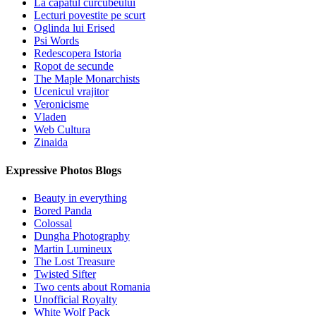
La capatul curcubeului
Lecturi povestite pe scurt
Oglinda lui Erised
Psi Words
Redescopera Istoria
Ropot de secunde
The Maple Monarchists
Ucenicul vrajitor
Veronicisme
Vladen
Web Cultura
Zinaida
Expressive Photos Blogs
Beauty in everything
Bored Panda
Colossal
Dungha Photography
Martin Lumineux
The Lost Treasure
Twisted Sifter
Two cents about Romania
Unofficial Royalty
White Wolf Pack