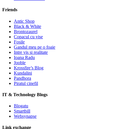
Friends
Antic Shop
Black & White
Brontozaurel
Copacul cu vise
Fosile
Gandul meu pe o foaie
Intre vis si realitate
Ioana Radu
Jooble
Krossfire’s Blog
Kundalini
Pandhora
Piratul cinefil
IT & Technology Blogs
Blogatu
Smartbill
Websynapse
Link exchange