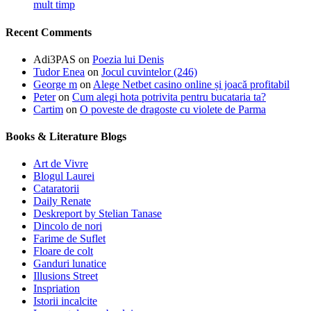
mult timp
Recent Comments
Adi3PAS
on
Poezia lui Denis
Tudor Enea
on
Jocul cuvintelor (246)
George m
on
Alege Netbet casino online și joacă profitabil
Peter
on
Cum alegi hota potrivita pentru bucataria ta?
Cartim
on
O poveste de dragoste cu violete de Parma
Books & Literature Blogs
Art de Vivre
Blogul Laurei
Cataratorii
Daily Renate
Deskreport by Stelian Tanase
Dincolo de nori
Farime de Suflet
Floare de colt
Ganduri lunatice
Illusions Street
Inspriation
Istorii incalcite