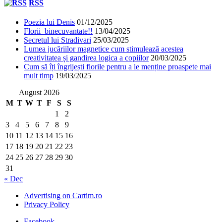
RSS
Poezia lui Denis
01/12/2025
Florii binecuvantate!!
13/04/2025
Secretul lui Stradivari
25/03/2025
Lumea jucăriilor magnetice cum stimulează acestea
creativitatea și gandirea logica a copiilor
20/03/2025
Cum să îți îngrijești florile pentru a le menține proaspete mai
mult timp
19/03/2025
August 2026
M
T
W
T
F
S
S
1
2
3
4
5
6
7
8
9
10
11
12
13
14
15
16
17
18
19
20
21
22
23
24
25
26
27
28
29
30
31
« Dec
Advertising on Cartim.ro
Privacy Policy
Facebook