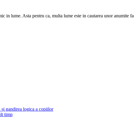
mic in lume. Asta pentru ca, multa lume este in cautarea unor anumite faci
și gandirea logica a copiilor
lt timp