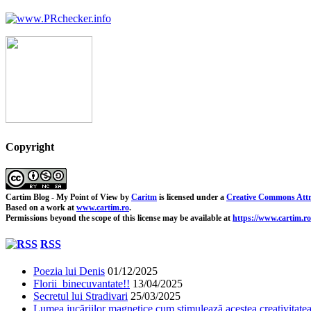
Copyright
Cartim Blog - My Point of View
by
Caritm
is licensed under a
Creative Commons Attr
Based on a work at
www.cartim.ro
.
Permissions beyond the scope of this license may be available at
https://www.cartim.ro
RSS
Poezia lui Denis
01/12/2025
Florii binecuvantate!!
13/04/2025
Secretul lui Stradivari
25/03/2025
Lumea jucăriilor magnetice cum stimulează acestea creativitatea 