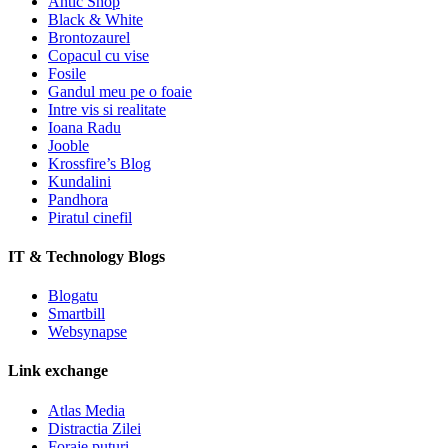
Antic Shop
Black & White
Brontozaurel
Copacul cu vise
Fosile
Gandul meu pe o foaie
Intre vis si realitate
Ioana Radu
Jooble
Krossfire’s Blog
Kundalini
Pandhora
Piratul cinefil
IT & Technology Blogs
Blogatu
Smartbill
Websynapse
Link exchange
Atlas Media
Distractia Zilei
Foraje puturi