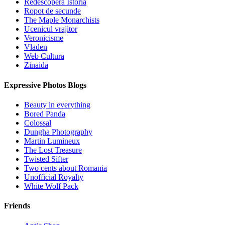
Redescopera Istoria
Ropot de secunde
The Maple Monarchists
Ucenicul vrajitor
Veronicisme
Vladen
Web Cultura
Zinaida
Expressive Photos Blogs
Beauty in everything
Bored Panda
Colossal
Dungha Photography
Martin Lumineux
The Lost Treasure
Twisted Sifter
Two cents about Romania
Unofficial Royalty
White Wolf Pack
Friends