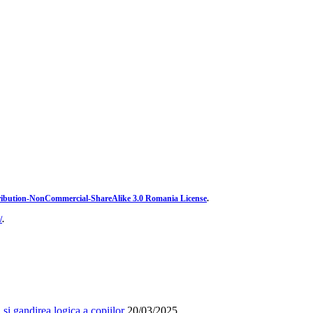
ibution-NonCommercial-ShareAlike 3.0 Romania License
.
/
.
și gandirea logica a copiilor
20/03/2025