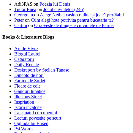
Adi3PAS
on
Poezia lui Denis
Tudor Enea
on
Jocul cuvintelor (246)
George m
on
Alege Netbet casino online și joacă profitabil
Peter
on
Cum alegi hota potrivita pentru bucataria ta?
Cartim
on
O poveste de dragoste cu violete de Parma
Books & Literature Blogs
Art de Vivre
Blogul Laurei
Cataratorii
Daily Renate
Deskreport by Stelian Tanase
Dincolo de nori
Farime de Suflet
Floare de colt
Ganduri lunatice
Illusions Street
Inspriation
Istorii incalcite
La capatul curcubeului
Lecturi povestite pe scurt
Oglinda lui Erised
Psi Words