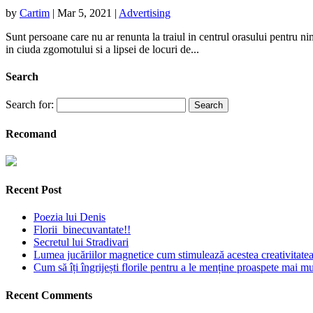
by
Cartim
|
Mar 5, 2021
|
Advertising
Sunt persoane care nu ar renunta la traiul in centrul orasului pentru ni
in ciuda zgomotului si a lipsei de locuri de...
Search
Search for:
Recomand
Recent Post
Poezia lui Denis
Florii binecuvantate!!
Secretul lui Stradivari
Lumea jucăriilor magnetice cum stimulează acestea creativitatea 
Cum să îți îngrijești florile pentru a le menține proaspete mai mu
Recent Comments