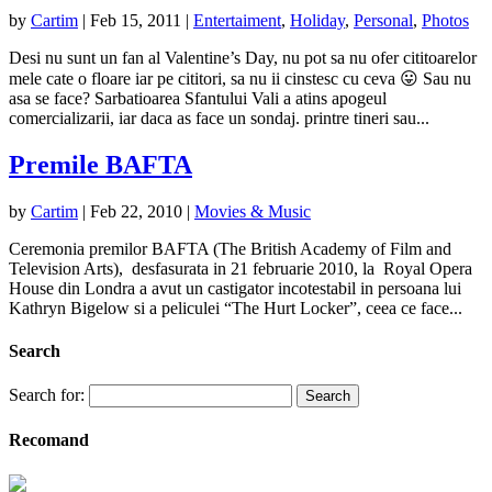
by
Cartim
|
Feb 15, 2011
|
Entertaiment
,
Holiday
,
Personal
,
Photos
Desi nu sunt un fan al Valentine’s Day, nu pot sa nu ofer cititoarelor
mele cate o floare iar pe cititori, sa nu ii cinstesc cu ceva 😛 Sau nu
asa se face? Sarbatioarea Sfantului Vali a atins apogeul
comercializarii, iar daca as face un sondaj. printre tineri sau...
Premile BAFTA
by
Cartim
|
Feb 22, 2010
|
Movies & Music
Ceremonia premilor BAFTA (The British Academy of Film and
Television Arts), desfasurata in 21 februarie 2010, la Royal Opera
House din Londra a avut un castigator incotestabil in persoana lui
Kathryn Bigelow si a peliculei “The Hurt Locker”, ceea ce face...
Search
Search for:
Recomand