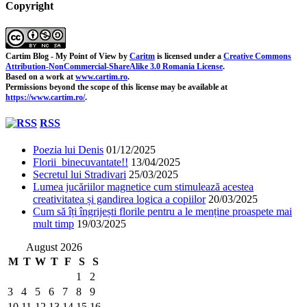
Copyright
Cartim Blog - My Point of View
by
Caritm
is licensed under a
Creative Commons
Attribution-NonCommercial-ShareAlike 3.0 Romania License
.
Based on a work at
www.cartim.ro
.
Permissions beyond the scope of this license may be available at
https://www.cartim.ro/
.
RSS
Poezia lui Denis
01/12/2025
Florii binecuvantate!!
13/04/2025
Secretul lui Stradivari
25/03/2025
Lumea jucăriilor magnetice cum stimulează acestea
creativitatea și gandirea logica a copiilor
20/03/2025
Cum să îți îngrijești florile pentru a le menține proaspete mai
mult timp
19/03/2025
August 2026
M
T
W
T
F
S
S
1
2
3
4
5
6
7
8
9
10
11
12
13
14
15
16