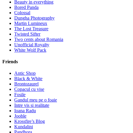
Beauty in everything
Bored Panda
Colossal
Dungha Photography
Martin Lumineux
The Lost Treasure
Twisted Sifter
Two cents about Romania
Unofficial Royalty
White Wolf Pack
Friends
Antic Shop
Black & White
Brontozaurel
Copacul cu vise
Fosile
Gandul meu pe o foaie
Intre vis si realitate
Ioana Radu
Jooble
Krossfire’s Blog
Kundalini
Pandhora