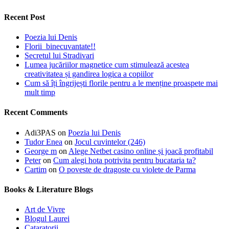
Recent Post
Poezia lui Denis
Florii binecuvantate!!
Secretul lui Stradivari
Lumea jucăriilor magnetice cum stimulează acestea
creativitatea și gandirea logica a copiilor
Cum să îți îngrijești florile pentru a le menține proaspete mai
mult timp
Recent Comments
Adi3PAS
on
Poezia lui Denis
Tudor Enea
on
Jocul cuvintelor (246)
George m
on
Alege Netbet casino online și joacă profitabil
Peter
on
Cum alegi hota potrivita pentru bucataria ta?
Cartim
on
O poveste de dragoste cu violete de Parma
Books & Literature Blogs
Art de Vivre
Blogul Laurei
Cataratorii