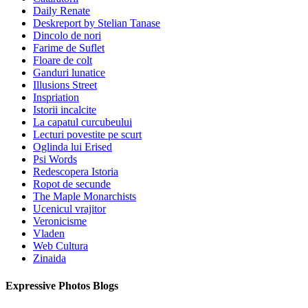
Daily Renate
Deskreport by Stelian Tanase
Dincolo de nori
Farime de Suflet
Floare de colt
Ganduri lunatice
Illusions Street
Inspriation
Istorii incalcite
La capatul curcubeului
Lecturi povestite pe scurt
Oglinda lui Erised
Psi Words
Redescopera Istoria
Ropot de secunde
The Maple Monarchists
Ucenicul vrajitor
Veronicisme
Vladen
Web Cultura
Zinaida
Expressive Photos Blogs