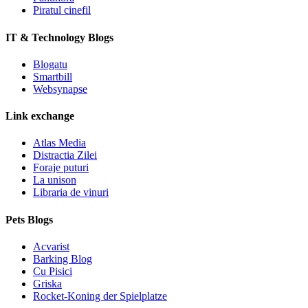
Piratul cinefil
IT & Technology Blogs
Blogatu
Smartbill
Websynapse
Link exchange
Atlas Media
Distractia Zilei
Foraje puturi
La unison
Libraria de vinuri
Pets Blogs
Acvarist
Barking Blog
Cu Pisici
Griska
Rocket-Koning der Spielplatze