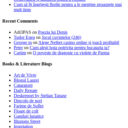
Cum să îți îngrijești florile pentru a le menține proaspete mai
mult timp
Recent Comments
Adi3PAS
on
Poezia lui Denis
Tudor Enea
on
Jocul cuvintelor (246)
George m
on
Alege Netbet casino online și joacă profitabil
Peter
on
Cum alegi hota potrivita pentru bucataria ta?
Cartim
on
O poveste de dragoste cu violete de Parma
Books & Literature Blogs
Art de Vivre
Blogul Laurei
Cataratorii
Daily Renate
Deskreport by Stelian Tanase
Dincolo de nori
Farime de Suflet
Floare de colt
Ganduri lunatice
Illusions Street
Inspriation