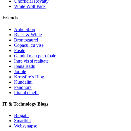
Unofficial Royalty
White Wolf Pack
Friends
Antic Shop
Black & White
Brontozaurel
Copacul cu vise
Fosile
Gandul meu pe o foaie
Intre vis si realitate
Ioana Radu
Jooble
Krossfire’s Blog
Kundalini
Pandhora
Piratul cinefil
IT & Technology Blogs
Blogatu
Smartbill
Websynapse