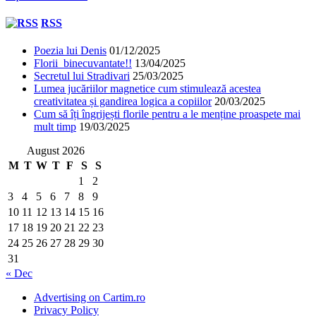
RSS
Poezia lui Denis
01/12/2025
Florii binecuvantate!!
13/04/2025
Secretul lui Stradivari
25/03/2025
Lumea jucăriilor magnetice cum stimulează acestea
creativitatea și gandirea logica a copiilor
20/03/2025
Cum să îți îngrijești florile pentru a le menține proaspete mai
mult timp
19/03/2025
August 2026
M
T
W
T
F
S
S
1
2
3
4
5
6
7
8
9
10
11
12
13
14
15
16
17
18
19
20
21
22
23
24
25
26
27
28
29
30
31
« Dec
Advertising on Cartim.ro
Privacy Policy