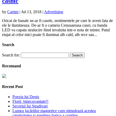
casnic
by
Cartim
|
Jul 13, 2018
|
Advertising
Oricat de banale ne-ar fi casele, sentimentele pe care le avem fata de
ele le ilumineaza. De-ar fi o camera Cenusareasa casei, cu banda
LED va capata stralucire fiind invaluita intr-o nota de mister. Patul
etajat al celor mici poate fi iluminat alb cald, alb rece sau...
Search
Search for:
Recomand
Recent Post
Poezia lui Denis
Florii binecuvantate!!
Secretul lui Stradivari
Lumea jucăriilor magnetice cum stimulează acestea
creativitatea și gandirea logica a copiilor