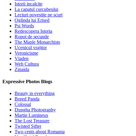
Istorii incalcite
La capatul curcubeului
Lecturi povestite pe scurt
Oglinda lui Erised
Psi Words
Redescopera Istoria
Ropot de secunde
The Maple Monarchists
Ucenicul vrajitor
Veronicisme
Vladen
Web Cultura
Zinaida
Expressive Photos Blogs
Beauty in everything
Bored Panda
Colossal
Dungha Photography
Martin Lumineux
The Lost Treasure
Twisted Sifter
Two cents about Romania