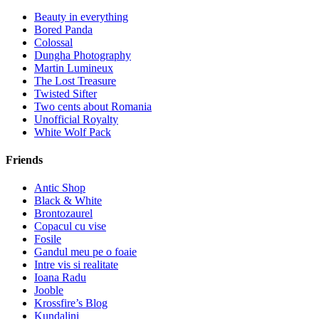
Beauty in everything
Bored Panda
Colossal
Dungha Photography
Martin Lumineux
The Lost Treasure
Twisted Sifter
Two cents about Romania
Unofficial Royalty
White Wolf Pack
Friends
Antic Shop
Black & White
Brontozaurel
Copacul cu vise
Fosile
Gandul meu pe o foaie
Intre vis si realitate
Ioana Radu
Jooble
Krossfire’s Blog
Kundalini