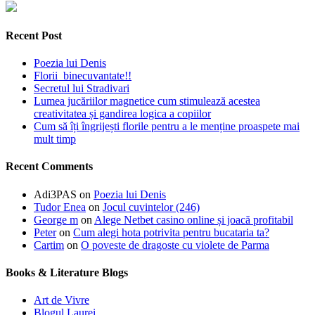
Recent Post
Poezia lui Denis
Florii binecuvantate!!
Secretul lui Stradivari
Lumea jucăriilor magnetice cum stimulează acestea
creativitatea și gandirea logica a copiilor
Cum să îți îngrijești florile pentru a le menține proaspete mai
mult timp
Recent Comments
Adi3PAS
on
Poezia lui Denis
Tudor Enea
on
Jocul cuvintelor (246)
George m
on
Alege Netbet casino online și joacă profitabil
Peter
on
Cum alegi hota potrivita pentru bucataria ta?
Cartim
on
O poveste de dragoste cu violete de Parma
Books & Literature Blogs
Art de Vivre
Blogul Laurei