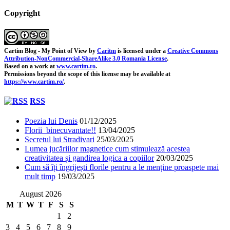
Copyright
Cartim Blog - My Point of View
by
Caritm
is licensed under a
Creative Commons
Attribution-NonCommercial-ShareAlike 3.0 Romania License
.
Based on a work at
www.cartim.ro
.
Permissions beyond the scope of this license may be available at
https://www.cartim.ro/
.
RSS
Poezia lui Denis
01/12/2025
Florii binecuvantate!!
13/04/2025
Secretul lui Stradivari
25/03/2025
Lumea jucăriilor magnetice cum stimulează acestea
creativitatea și gandirea logica a copiilor
20/03/2025
Cum să îți îngrijești florile pentru a le menține proaspete mai
mult timp
19/03/2025
August 2026
M
T
W
T
F
S
S
1
2
3
4
5
6
7
8
9