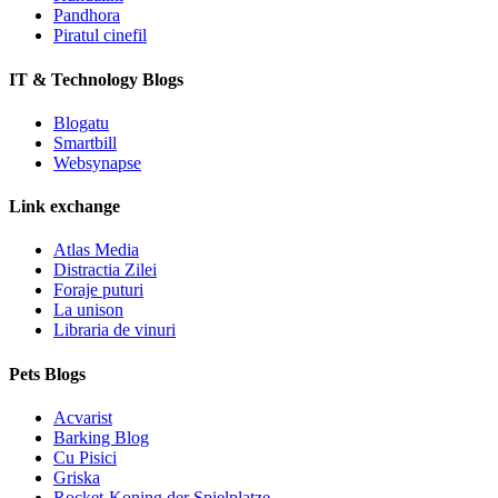
Pandhora
Piratul cinefil
IT & Technology Blogs
Blogatu
Smartbill
Websynapse
Link exchange
Atlas Media
Distractia Zilei
Foraje puturi
La unison
Libraria de vinuri
Pets Blogs
Acvarist
Barking Blog
Cu Pisici
Griska
Rocket-Koning der Spielplatze