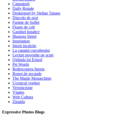
Cataratorii
Daily Renate
Deskreport by Stelian Tanase
Dincolo de nori
Farime de Suflet
Floare de colt
Ganduri lunatice
Illusions Street
Inspriation
Istorii incalcite
La capatul curcubeului
Lecturi povestite pe scurt
Oglinda lui Erised
Psi Words
Redescopera Istoria
Ropot de secunde
The Maple Monarchists
Ucenicul vrajitor
Veronicisme
Vladen
Web Cultura
Zinaida
Expressive Photos Blogs