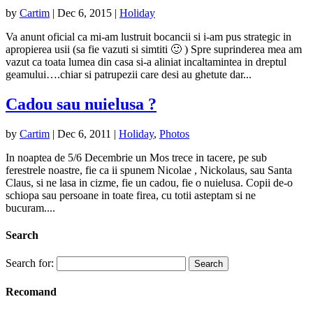
by
Cartim
|
Dec 6, 2015
|
Holiday
Va anunt oficial ca mi-am lustruit bocancii si i-am pus strategic in
apropierea usii (sa fie vazuti si simtiti 🙂 ) Spre suprinderea mea am
vazut ca toata lumea din casa si-a aliniat incaltamintea in dreptul
geamului….chiar si patrupezii care desi au ghetute dar...
Cadou sau nuielusa ?
by
Cartim
|
Dec 6, 2011
|
Holiday
,
Photos
In noaptea de 5/6 Decembrie un Mos trece in tacere, pe sub
ferestrele noastre, fie ca ii spunem Nicolae , Nickolaus, sau Santa
Claus, si ne lasa in cizme, fie un cadou, fie o nuielusa. Copii de-o
schiopa sau persoane in toate firea, cu totii asteptam si ne
bucuram....
Search
Search for:
Recomand