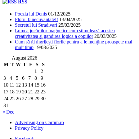
RSS
Poezia lui Denis
01/12/2025
Florii binecuvantate!!
13/04/2025
Secretul lui Stradivari
25/03/2025
Lumea jucăriilor magnetice cum stimulează acestea
creativitatea și gandirea logica a copiilor
20/03/2025
Cum să îți îngrijești florile pentru a le menține proaspete mai
mult timp
19/03/2025
August 2026
M
T
W
T
F
S
S
1
2
3
4
5
6
7
8
9
10
11
12
13
14
15
16
17
18
19
20
21
22
23
24
25
26
27
28
29
30
31
« Dec
Advertising on Cartim.ro
Privacy Policy
Facebook