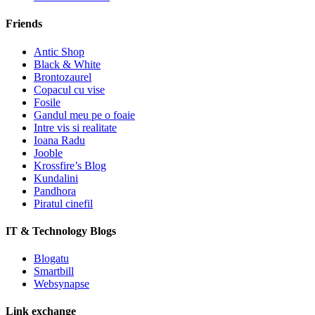
Friends
Antic Shop
Black & White
Brontozaurel
Copacul cu vise
Fosile
Gandul meu pe o foaie
Intre vis si realitate
Ioana Radu
Jooble
Krossfire’s Blog
Kundalini
Pandhora
Piratul cinefil
IT & Technology Blogs
Blogatu
Smartbill
Websynapse
Link exchange