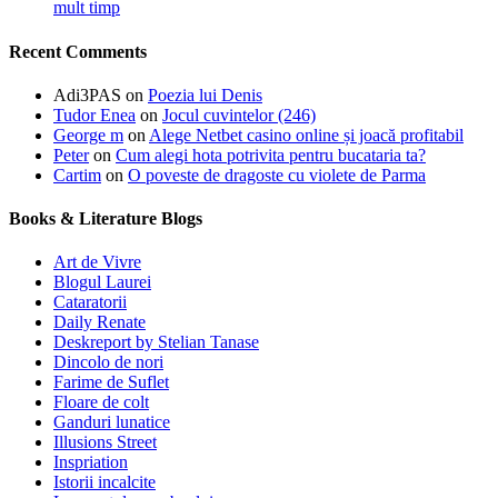
mult timp
Recent Comments
Adi3PAS
on
Poezia lui Denis
Tudor Enea
on
Jocul cuvintelor (246)
George m
on
Alege Netbet casino online și joacă profitabil
Peter
on
Cum alegi hota potrivita pentru bucataria ta?
Cartim
on
O poveste de dragoste cu violete de Parma
Books & Literature Blogs
Art de Vivre
Blogul Laurei
Cataratorii
Daily Renate
Deskreport by Stelian Tanase
Dincolo de nori
Farime de Suflet
Floare de colt
Ganduri lunatice
Illusions Street
Inspriation
Istorii incalcite