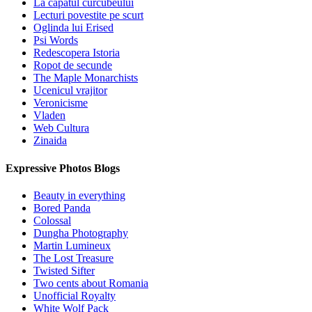
La capatul curcubeului
Lecturi povestite pe scurt
Oglinda lui Erised
Psi Words
Redescopera Istoria
Ropot de secunde
The Maple Monarchists
Ucenicul vrajitor
Veronicisme
Vladen
Web Cultura
Zinaida
Expressive Photos Blogs
Beauty in everything
Bored Panda
Colossal
Dungha Photography
Martin Lumineux
The Lost Treasure
Twisted Sifter
Two cents about Romania
Unofficial Royalty
White Wolf Pack