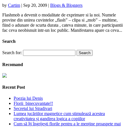
by
Cartim
|
Sep 20, 2009
|
Blogs & Bloggers
Flashmob a devenit o modalitate de exprimare si la noi. Numele
provine din unirea cuvintelor „flash” – clipa si „mob” – multime,
fiind o adunare de scurta durata , cateva minute, in care participantii
fac ceva neobisnuit intr-un loc public. Manifestarea apare ca ceva...
Search
Search for:
Recomand
Recent Post
Poezia lui Denis
Florii binecuvantate!!
Secretul lui Stradivari
Lumea jucăriilor magnetice cum stimulează acestea
creativitatea și gandirea logica a copiilor
Cum să îți îngrijești florile pentru a le menține proaspete mai