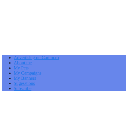
Advertising on Cartim.ro
About me
My Pets
My Campaigns
My Banners
Sugesstions
Subscribe