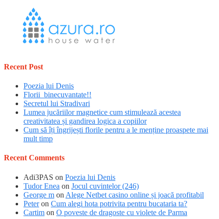
Recent Post
Poezia lui Denis
Florii binecuvantate!!
Secretul lui Stradivari
Lumea jucăriilor magnetice cum stimulează acestea
creativitatea și gandirea logica a copiilor
Cum să îți îngrijești florile pentru a le menține proaspete mai
mult timp
Recent Comments
Adi3PAS
on
Poezia lui Denis
Tudor Enea
on
Jocul cuvintelor (246)
George m
on
Alege Netbet casino online și joacă profitabil
Peter
on
Cum alegi hota potrivita pentru bucataria ta?
Cartim
on
O poveste de dragoste cu violete de Parma