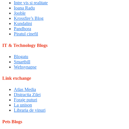
Intre vis si realitate
Ioana Radu
Jooble
Krossfire’s Blog
Kundalini
Pandhora
Piratul cinefil
IT & Technology Blogs
Blogatu
Smartbill
Websynapse
Link exchange
Atlas Media
Distractia Zilei
Foraje puturi
La unison
Libraria de vinuri
Pets Blogs