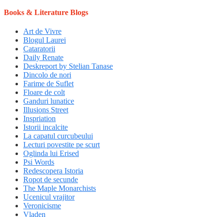
Books & Literature Blogs
Art de Vivre
Blogul Laurei
Cataratorii
Daily Renate
Deskreport by Stelian Tanase
Dincolo de nori
Farime de Suflet
Floare de colt
Ganduri lunatice
Illusions Street
Inspriation
Istorii incalcite
La capatul curcubeului
Lecturi povestite pe scurt
Oglinda lui Erised
Psi Words
Redescopera Istoria
Ropot de secunde
The Maple Monarchists
Ucenicul vrajitor
Veronicisme
Vladen