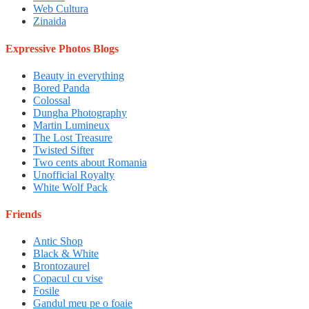
Web Cultura
Zinaida
Expressive Photos Blogs
Beauty in everything
Bored Panda
Colossal
Dungha Photography
Martin Lumineux
The Lost Treasure
Twisted Sifter
Two cents about Romania
Unofficial Royalty
White Wolf Pack
Friends
Antic Shop
Black & White
Brontozaurel
Copacul cu vise
Fosile
Gandul meu pe o foaie