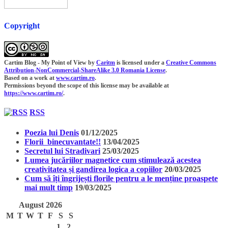
Copyright
Cartim Blog - My Point of View
by
Caritm
is licensed under a
Creative Commons
Attribution-NonCommercial-ShareAlike 3.0 Romania License
.
Based on a work at
www.cartim.ro
.
Permissions beyond the scope of this license may be available at
https://www.cartim.ro/
.
RSS
Poezia lui Denis
01/12/2025
Florii binecuvantate!!
13/04/2025
Secretul lui Stradivari
25/03/2025
Lumea jucăriilor magnetice cum stimulează acestea
creativitatea și gandirea logica a copiilor
20/03/2025
Cum să îți îngrijești florile pentru a le menține proaspete
mai mult timp
19/03/2025
August 2026
M
T
W
T
F
S
S
1
2