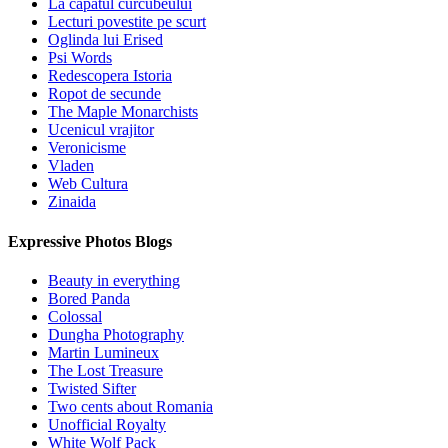
La capatul curcubeului
Lecturi povestite pe scurt
Oglinda lui Erised
Psi Words
Redescopera Istoria
Ropot de secunde
The Maple Monarchists
Ucenicul vrajitor
Veronicisme
Vladen
Web Cultura
Zinaida
Expressive Photos Blogs
Beauty in everything
Bored Panda
Colossal
Dungha Photography
Martin Lumineux
The Lost Treasure
Twisted Sifter
Two cents about Romania
Unofficial Royalty
White Wolf Pack