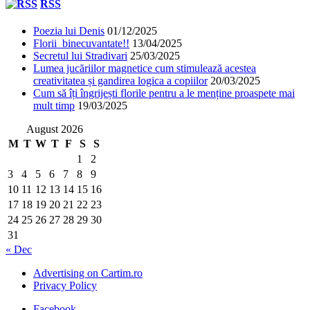
RSS
Poezia lui Denis
01/12/2025
Florii binecuvantate!!
13/04/2025
Secretul lui Stradivari
25/03/2025
Lumea jucăriilor magnetice cum stimulează acestea
creativitatea și gandirea logica a copiilor
20/03/2025
Cum să îți îngrijești florile pentru a le menține proaspete mai
mult timp
19/03/2025
August 2026
M
T
W
T
F
S
S
1
2
3
4
5
6
7
8
9
10
11
12
13
14
15
16
17
18
19
20
21
22
23
24
25
26
27
28
29
30
31
« Dec
Advertising on Cartim.ro
Privacy Policy
Facebook