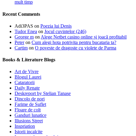
mult timp
Recent Comments
Adi3PAS
on
Poezia lui Denis
Tudor Enea
on
Jocul cuvintelor (246)
George m
on
Alege Netbet casino online și joacă profitabil
Peter
on
Cum alegi hota potrivita pentru bucataria ta?
Cartim
on
O poveste de dragoste cu violete de Parma
Books & Literature Blogs
Art de Vivre
Blogul Laurei
Cataratorii
Daily Renate
Deskreport by Stelian Tanase
Dincolo de nori
Farime de Suflet
Floare de colt
Ganduri lunatice
Illusions Street
Inspriation
Istorii incalcite