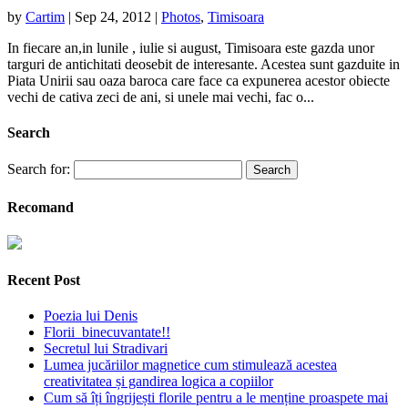
by
Cartim
|
Sep 24, 2012
|
Photos
,
Timisoara
In fiecare an,in lunile , iulie si august, Timisoara este gazda unor
targuri de antichitati deosebit de interesante. Acestea sunt gazduite in
Piata Unirii sau oaza baroca care face ca expunerea acestor obiecte
vechi de cativa zeci de ani, si unele mai vechi, fac o...
Search
Search for:
Recomand
Recent Post
Poezia lui Denis
Florii binecuvantate!!
Secretul lui Stradivari
Lumea jucăriilor magnetice cum stimulează acestea
creativitatea și gandirea logica a copiilor
Cum să îți îngrijești florile pentru a le menține proaspete mai