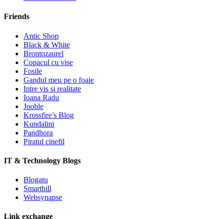
Friends
Antic Shop
Black & White
Brontozaurel
Copacul cu vise
Fosile
Gandul meu pe o foaie
Intre vis si realitate
Ioana Radu
Jooble
Krossfire’s Blog
Kundalini
Pandhora
Piratul cinefil
IT & Technology Blogs
Blogatu
Smartbill
Websynapse
Link exchange