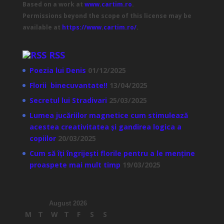
Based on a work at
www.cartim.ro
.
Permissions beyond the scope of this license may be
available at
https://www.cartim.ro/
.
RSS
Poezia lui Denis
01/12/2025
Florii binecuvantate!!
13/04/2025
Secretul lui Stradivari
25/03/2025
Lumea jucăriilor magnetice cum stimulează
acestea creativitatea și gandirea logica a
copiilor
20/03/2025
Cum să îți îngrijești florile pentru a le menține
proaspete mai mult timp
19/03/2025
August 2026
M
T
W
T
F
S
S