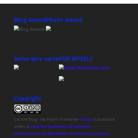
Blog Award
Photo Award
Semn spre carte
FOR MYSELF
Copyright
Cartim Blog - My Point of View
by
Caritm
is licensed
under a
Creative Commons Attribution-
NonCommercial-ShareAlike 3.0 Romania License
.