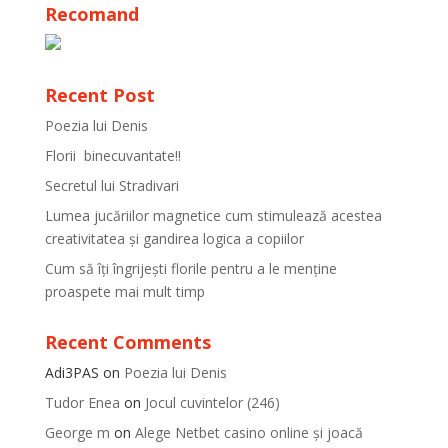
Recomand
Recent Post
Poezia lui Denis
Florii binecuvantate!!
Secretul lui Stradivari
Lumea jucăriilor magnetice cum stimulează acestea
creativitatea și gandirea logica a copiilor
Cum să îți îngrijești florile pentru a le menține
proaspete mai mult timp
Recent Comments
Adi3PAS
on
Poezia lui Denis
Tudor Enea
on
Jocul cuvintelor (246)
George m
on
Alege Netbet casino online și joacă