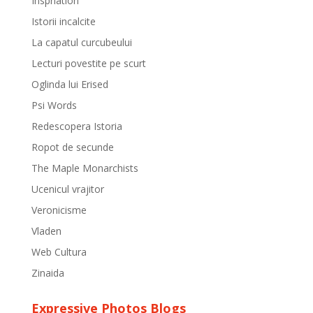
Inspriation
Istorii incalcite
La capatul curcubeului
Lecturi povestite pe scurt
Oglinda lui Erised
Psi Words
Redescopera Istoria
Ropot de secunde
The Maple Monarchists
Ucenicul vrajitor
Veronicisme
Vladen
Web Cultura
Zinaida
Expressive Photos Blogs