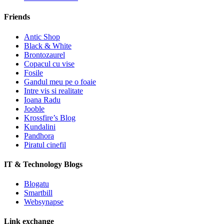
Friends
Antic Shop
Black & White
Brontozaurel
Copacul cu vise
Fosile
Gandul meu pe o foaie
Intre vis si realitate
Ioana Radu
Jooble
Krossfire’s Blog
Kundalini
Pandhora
Piratul cinefil
IT & Technology Blogs
Blogatu
Smartbill
Websynapse
Link exchange