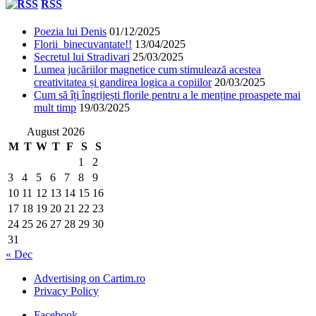
RSS
Poezia lui Denis
01/12/2025
Florii binecuvantate!!
13/04/2025
Secretul lui Stradivari
25/03/2025
Lumea jucăriilor magnetice cum stimulează acestea
creativitatea și gandirea logica a copiilor
20/03/2025
Cum să îți îngrijești florile pentru a le menține proaspete mai
mult timp
19/03/2025
August 2026
M
T
W
T
F
S
S
1
2
3
4
5
6
7
8
9
10
11
12
13
14
15
16
17
18
19
20
21
22
23
24
25
26
27
28
29
30
31
« Dec
Advertising on Cartim.ro
Privacy Policy
Facebook