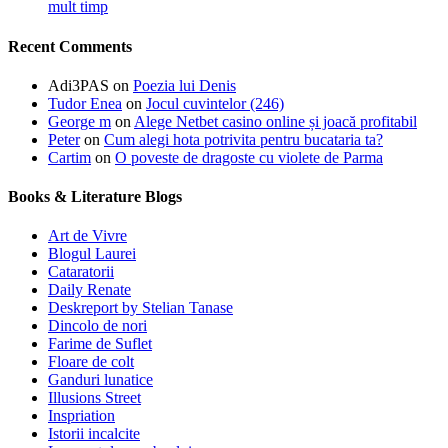
mult timp
Recent Comments
Adi3PAS
on
Poezia lui Denis
Tudor Enea
on
Jocul cuvintelor (246)
George m
on
Alege Netbet casino online și joacă profitabil
Peter
on
Cum alegi hota potrivita pentru bucataria ta?
Cartim
on
O poveste de dragoste cu violete de Parma
Books & Literature Blogs
Art de Vivre
Blogul Laurei
Cataratorii
Daily Renate
Deskreport by Stelian Tanase
Dincolo de nori
Farime de Suflet
Floare de colt
Ganduri lunatice
Illusions Street
Inspriation
Istorii incalcite