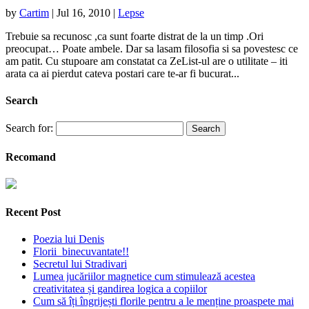
by
Cartim
|
Jul 16, 2010
|
Lepse
Trebuie sa recunosc ,ca sunt foarte distrat de la un timp .Ori
preocupat… Poate ambele. Dar sa lasam filosofia si sa povestesc ce
am patit. Cu stupoare am constatat ca ZeList-ul are o utilitate – iti
arata ca ai pierdut cateva postari care te-ar fi bucurat...
Search
Search for:
Recomand
Recent Post
Poezia lui Denis
Florii binecuvantate!!
Secretul lui Stradivari
Lumea jucăriilor magnetice cum stimulează acestea
creativitatea și gandirea logica a copiilor
Cum să îți îngrijești florile pentru a le menține proaspete mai