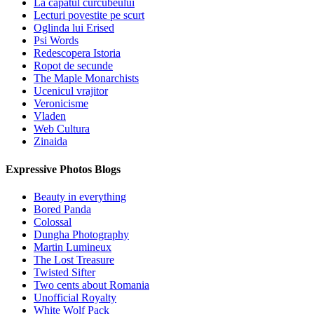
La capatul curcubeului
Lecturi povestite pe scurt
Oglinda lui Erised
Psi Words
Redescopera Istoria
Ropot de secunde
The Maple Monarchists
Ucenicul vrajitor
Veronicisme
Vladen
Web Cultura
Zinaida
Expressive Photos Blogs
Beauty in everything
Bored Panda
Colossal
Dungha Photography
Martin Lumineux
The Lost Treasure
Twisted Sifter
Two cents about Romania
Unofficial Royalty
White Wolf Pack