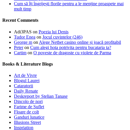
Cum să îți îngrijești florile pentru a le menține proaspete mai
mult timp
Recent Comments
Adi3PAS
on
Poezia lui Denis
Tudor Enea
on
Jocul cuvintelor (246)
George m
on
Alege Netbet casino online și joacă profitabil
Peter
on
Cum alegi hota potrivita pentru bucataria ta?
Cartim
on
O poveste de dragoste cu violete de Parma
Books & Literature Blogs
Art de Vivre
Blogul Laurei
Cataratorii
Daily Renate
Deskreport by Stelian Tanase
Dincolo de nori
Farime de Suflet
Floare de colt
Ganduri lunatice
Illusions Street
Inspriation