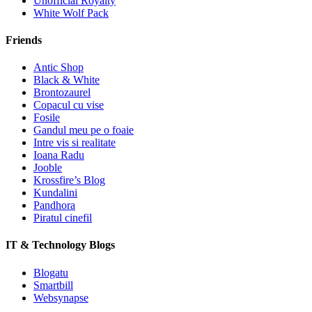
Unofficial Royalty
White Wolf Pack
Friends
Antic Shop
Black & White
Brontozaurel
Copacul cu vise
Fosile
Gandul meu pe o foaie
Intre vis si realitate
Ioana Radu
Jooble
Krossfire’s Blog
Kundalini
Pandhora
Piratul cinefil
IT & Technology Blogs
Blogatu
Smartbill
Websynapse