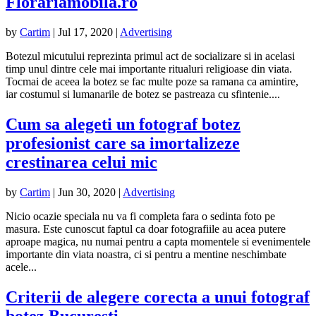
Florariamobila.ro
by
Cartim
|
Jul 17, 2020
|
Advertising
Botezul micutului reprezinta primul act de socializare si in acelasi
timp unul dintre cele mai importante ritualuri religioase din viata.
Tocmai de aceea la botez se fac multe poze sa ramana ca amintire,
iar costumul si lumanarile de botez se pastreaza cu sfintenie....
Cum sa alegeti un fotograf botez
profesionist care sa imortalizeze
crestinarea celui mic
by
Cartim
|
Jun 30, 2020
|
Advertising
Nicio ocazie speciala nu va fi completa fara o sedinta foto pe
masura. Este cunoscut faptul ca doar fotografiile au acea putere
aproape magica, nu numai pentru a capta momentele si evenimentele
importante din viata noastra, ci si pentru a mentine neschimbate
acele...
Criterii de alegere corecta a unui fotograf
botez Bucuresti