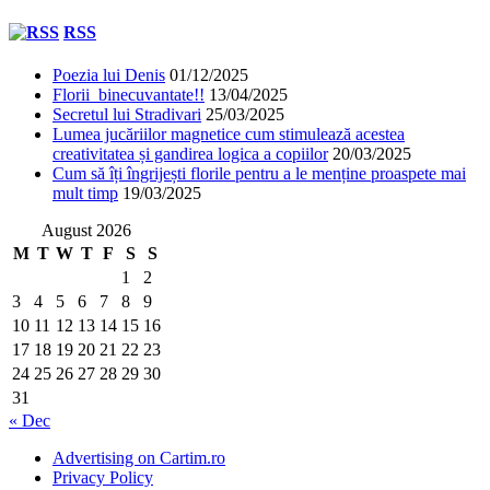
RSS
Poezia lui Denis
01/12/2025
Florii binecuvantate!!
13/04/2025
Secretul lui Stradivari
25/03/2025
Lumea jucăriilor magnetice cum stimulează acestea
creativitatea și gandirea logica a copiilor
20/03/2025
Cum să îți îngrijești florile pentru a le menține proaspete mai
mult timp
19/03/2025
August 2026
M
T
W
T
F
S
S
1
2
3
4
5
6
7
8
9
10
11
12
13
14
15
16
17
18
19
20
21
22
23
24
25
26
27
28
29
30
31
« Dec
Advertising on Cartim.ro
Privacy Policy