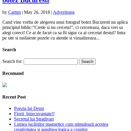
by
Cartim
|
May 26, 2018
|
Advertising
Cand vine vorba de alegerea unui fotograf botez Bucuresti nu aplica
principiul biblic:”Crede si nu cerceta!”, ci cerceteaza, daca vrei sa
alegi corect! Ce ai de facut ca sa fii sigur ca ai cercetat destul? Intra
pe site si rasfaieste pozele cu atentie si vizualizeaza...
Search
Search for:
Recomand
Recent Post
Poezia lui Denis
Florii binecuvantate!!
Secretul lui Stradivari
Lumea jucăriilor magnetice cum stimulează acestea
creativitatea și gandirea logica a copiilor