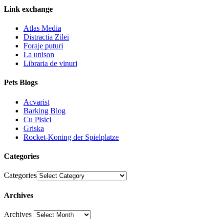
Link exchange
Atlas Media
Distractia Zilei
Foraje puturi
La unison
Libraria de vinuri
Pets Blogs
Acvarist
Barking Blog
Cu Pisici
Griska
Rocket-Koning der Spielplatze
Categories
Categories
Archives
Archives
30