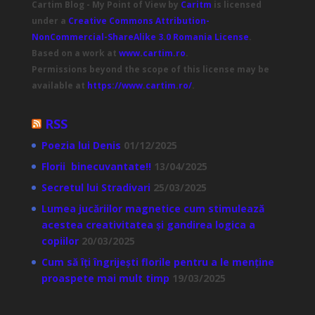
Cartim Blog - My Point of View
by
Caritm
is licensed
under a
Creative Commons Attribution-
NonCommercial-ShareAlike 3.0 Romania License
.
Based on a work at
www.cartim.ro
.
Permissions beyond the scope of this license may be
available at
https://www.cartim.ro/
.
RSS
Poezia lui Denis
01/12/2025
Florii binecuvantate!!
13/04/2025
Secretul lui Stradivari
25/03/2025
Lumea jucăriilor magnetice cum stimulează
acestea creativitatea și gandirea logica a
copiilor
20/03/2025
Cum să îți îngrijești florile pentru a le menține
proaspete mai mult timp
19/03/2025