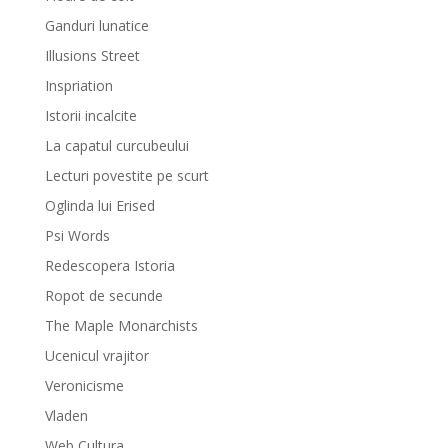
Ganduri lunatice
Illusions Street
Inspriation
Istorii incalcite
La capatul curcubeului
Lecturi povestite pe scurt
Oglinda lui Erised
Psi Words
Redescopera Istoria
Ropot de secunde
The Maple Monarchists
Ucenicul vrajitor
Veronicisme
Vladen
Web Cultura