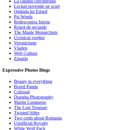
La capatul curcubeului
Lecturi povestite pe scurt
Oglinda lui Erised
Psi Words
Redescopera Istoria
Ropot de secunde
The Maple Monarchists
Ucenicul vrajitor
Veronicisme
Vladen
Web Cultura
Zinaida
Expressive Photos Blogs
Beauty in everything
Bored Panda
Colossal
Dungha Photography
Martin Lumineux
The Lost Treasure
Twisted Sifter
Two cents about Romania
Unofficial Royalty
White Wolf Pack