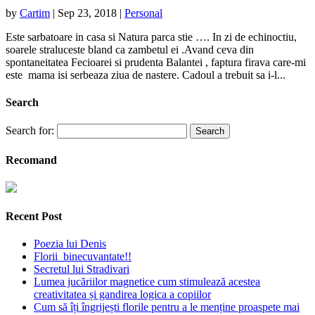
by
Cartim
|
Sep 23, 2018
|
Personal
Este sarbatoare in casa si Natura parca stie …. In zi de echinoctiu,
soarele straluceste bland ca zambetul ei .Avand ceva din
spontaneitatea Fecioarei si prudenta Balantei , faptura firava care-mi
este mama isi serbeaza ziua de nastere. Cadoul a trebuit sa i-l...
Search
Search for:
Recomand
Recent Post
Poezia lui Denis
Florii binecuvantate!!
Secretul lui Stradivari
Lumea jucăriilor magnetice cum stimulează acestea
creativitatea și gandirea logica a copiilor
Cum să îți îngrijești florile pentru a le menține proaspete mai