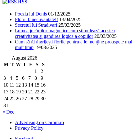
RSS
Poezia lui Denis
01/12/2025
Florii binecuvantate!!
13/04/2025
Secretul lui Stradivari
25/03/2025
Lumea jucăriilor magnetice cum stimulează acestea
creativitatea și gandirea logica a copiilor
20/03/2025
Cum să îți îngrijești florile pentru a le menține proaspete mai
mult timp
19/03/2025
August 2026
M
T
W
T
F
S
S
1
2
3
4
5
6
7
8
9
10
11
12
13
14
15
16
17
18
19
20
21
22
23
24
25
26
27
28
29
30
31
« Dec
Advertising on Cartim.ro
Privacy Policy
Facebook