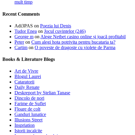
mult timp
Recent Comments
Adi3PAS
on
Poezia lui Denis
Tudor Enea
on
Jocul cuvintelor (246)
George m
on
Alege Netbet casino online și joacă profitabil
Peter
on
Cum alegi hota potrivita pentru bucataria ta?
Cartim
on
O poveste de dragoste cu violete de Parma
Books & Literature Blogs
Art de Vivre
Blogul Laurei
Cataratorii
Daily Renate
Deskreport by Stelian Tanase
Dincolo de nori
Farime de Suflet
Floare de colt
Ganduri lunatice
Illusions Street
Inspriation
Istorii incalcite