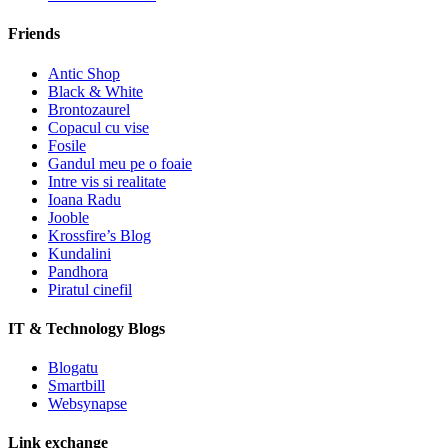
Friends
Antic Shop
Black & White
Brontozaurel
Copacul cu vise
Fosile
Gandul meu pe o foaie
Intre vis si realitate
Ioana Radu
Jooble
Krossfire’s Blog
Kundalini
Pandhora
Piratul cinefil
IT & Technology Blogs
Blogatu
Smartbill
Websynapse
Link exchange