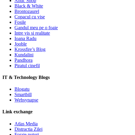
Antic Shop
Black & White
Brontozaurel
Copacul cu vise
Fosile
Gandul meu pe o foaie
Intre vis si realitate
Ioana Radu
Jooble
Krossfire’s Blog
Kundalini
Pandhora
Piratul cinefil
IT & Technology Blogs
Blogatu
Smartbill
Websynapse
Link exchange
Atlas Media
Distractia Zilei
Foraje puturi