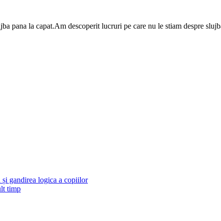
ba pana la capat.Am descoperit lucruri pe care nu le stiam despre slujba 
și gandirea logica a copiilor
lt timp