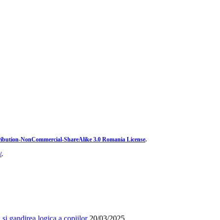
ibution-NonCommercial-ShareAlike 3.0 Romania License
.
/
.
și gandirea logica a copiilor
20/03/2025