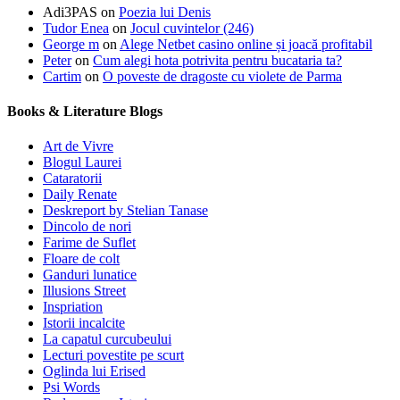
Adi3PAS
on
Poezia lui Denis
Tudor Enea
on
Jocul cuvintelor (246)
George m
on
Alege Netbet casino online și joacă profitabil
Peter
on
Cum alegi hota potrivita pentru bucataria ta?
Cartim
on
O poveste de dragoste cu violete de Parma
Books & Literature Blogs
Art de Vivre
Blogul Laurei
Cataratorii
Daily Renate
Deskreport by Stelian Tanase
Dincolo de nori
Farime de Suflet
Floare de colt
Ganduri lunatice
Illusions Street
Inspriation
Istorii incalcite
La capatul curcubeului
Lecturi povestite pe scurt
Oglinda lui Erised
Psi Words