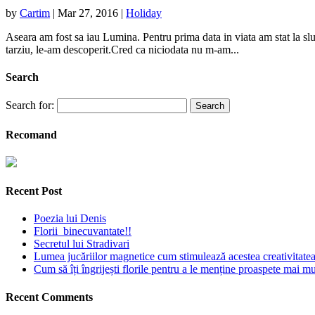
by
Cartim
|
Mar 27, 2016
|
Holiday
Aseara am fost sa iau Lumina. Pentru prima data in viata am stat la sluj
tarziu, le-am descoperit.Cred ca niciodata nu m-am...
Search
Search for:
Recomand
Recent Post
Poezia lui Denis
Florii binecuvantate!!
Secretul lui Stradivari
Lumea jucăriilor magnetice cum stimulează acestea creativitatea 
Cum să îți îngrijești florile pentru a le menține proaspete mai mu
Recent Comments