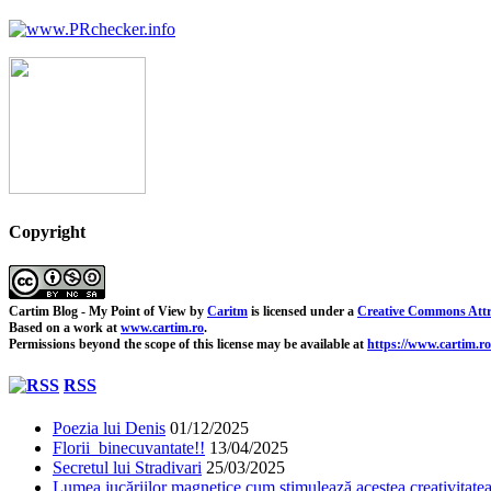
Copyright
Cartim Blog - My Point of View
by
Caritm
is licensed under a
Creative Commons Attr
Based on a work at
www.cartim.ro
.
Permissions beyond the scope of this license may be available at
https://www.cartim.ro
RSS
Poezia lui Denis
01/12/2025
Florii binecuvantate!!
13/04/2025
Secretul lui Stradivari
25/03/2025
Lumea jucăriilor magnetice cum stimulează acestea creativitatea 