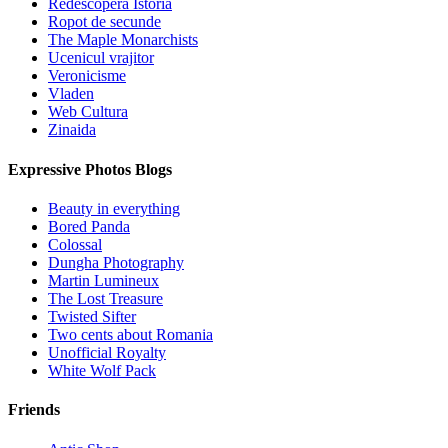
Redescopera Istoria
Ropot de secunde
The Maple Monarchists
Ucenicul vrajitor
Veronicisme
Vladen
Web Cultura
Zinaida
Expressive Photos Blogs
Beauty in everything
Bored Panda
Colossal
Dungha Photography
Martin Lumineux
The Lost Treasure
Twisted Sifter
Two cents about Romania
Unofficial Royalty
White Wolf Pack
Friends