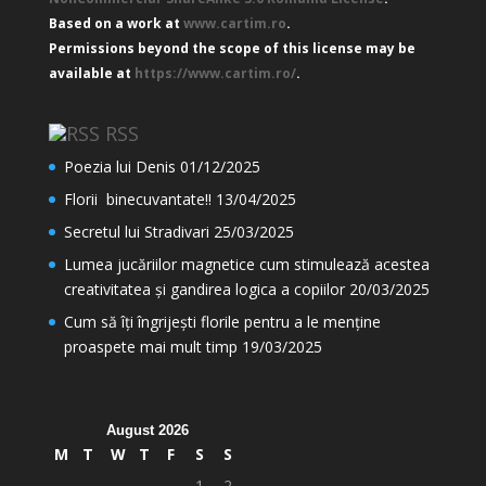
Based on a work at
www.cartim.ro
.
Permissions beyond the scope of this license may be
available at
https://www.cartim.ro/
.
RSS
Poezia lui Denis
01/12/2025
Florii binecuvantate!!
13/04/2025
Secretul lui Stradivari
25/03/2025
Lumea jucăriilor magnetice cum stimulează acestea
creativitatea și gandirea logica a copiilor
20/03/2025
Cum să îți îngrijești florile pentru a le menține
proaspete mai mult timp
19/03/2025
August 2026
M
T
W
T
F
S
S
1
2