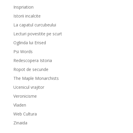
Inspriation
Istorii incalcite
La capatul curcubeului
Lecturi povestite pe scurt
Oglinda lui Erised
Psi Words
Redescopera Istoria
Ropot de secunde
The Maple Monarchists
Ucenicul vrajitor
Veronicisme
Vladen
Web Cultura
Zinaida