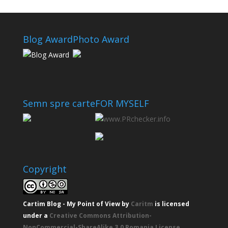
Blog Award
Photo Award
Semn spre carte
FOR MYSELF
Copyright
Cartim Blog - My Point of View
by
Caritm
is licensed
under a
Creative Commons Attribution-
NonCommercial-ShareAlike 3.0 Romania License
.