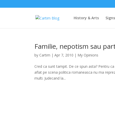
History & Arts
Sign
Familie, nepotism sau part
by
Cartim
|
Apr 7, 2010
|
My Opinions
Cred ca sunt tampit. De ce spun asta? Pentru ca a
aflat pe scena politica romaneasca nu ma reprezin
multi. Judecand la...