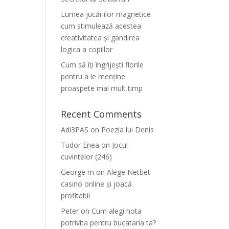
Lumea jucăriilor magnetice
cum stimulează acestea
creativitatea și gandirea
logica a copiilor
Cum să îți îngrijești florile
pentru a le menține
proaspete mai mult timp
Recent Comments
Adi3PAS
on
Poezia lui Denis
Tudor Enea
on
Jocul
cuvintelor (246)
George m
on
Alege Netbet
casino online și joacă
profitabil
Peter
on
Cum alegi hota
potrivita pentru bucataria ta?