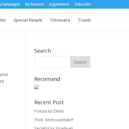
y Campaigns
My Banners
Sugesstions
Subscribe
lor
Special People
Timisoara
Travel
Search
artid
Recomand
unt
Recent Post
Poezia lui Denis
Florii binecuvantate!!
Secretul lui Stradivari