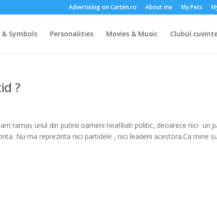
Advertising on Cartim.ro
About me
My Pets
M
s & Symbols
Personalities
Movies & Music
Clubul cuvinte
id ?
m ramas unul din putinii oameni neafiliati politic, deoarece nici un p
ta. Nu ma reprezinta nici partidele , nici leaderii acestora.Ca mine s