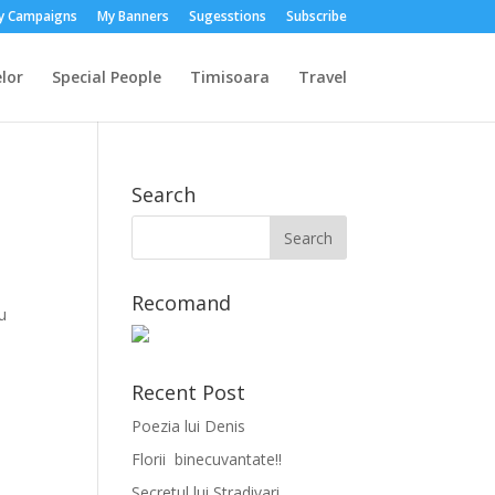
y Campaigns
My Banners
Sugesstions
Subscribe
lor
Special People
Timisoara
Travel
Search
Recomand
u
Recent Post
Poezia lui Denis
Florii binecuvantate!!
Secretul lui Stradivari