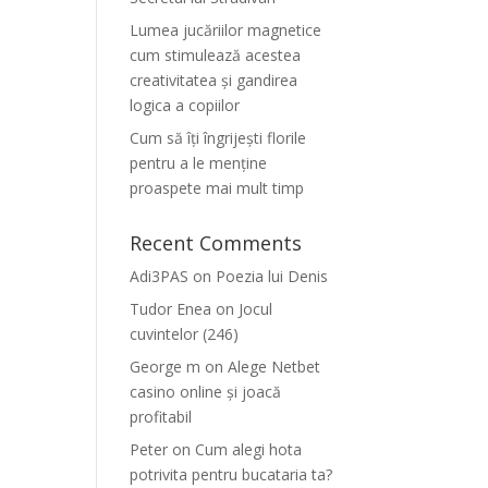
Lumea jucăriilor magnetice
cum stimulează acestea
creativitatea și gandirea
logica a copiilor
Cum să îți îngrijești florile
pentru a le menține
proaspete mai mult timp
Recent Comments
Adi3PAS
on
Poezia lui Denis
Tudor Enea
on
Jocul
cuvintelor (246)
George m
on
Alege Netbet
casino online și joacă
profitabil
Peter
on
Cum alegi hota
potrivita pentru bucataria ta?