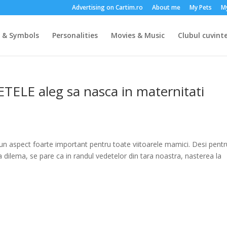
Advertising on Cartim.ro
About me
My Pets
M
s & Symbols
Personalities
Movies & Music
Clubul cuvinte
TELE aleg sa nasca in maternitati
un aspect foarte important pentru toate viitoarele mamici. Desi pentr
 dilema, se pare ca in randul vedetelor din tara noastra, nasterea la