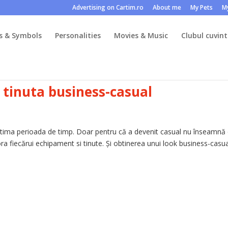
Advertising on Cartim.ro
About me
My Pets
M
s & Symbols
Personalities
Movies & Music
Clubul cuvint
u tinuta business-casual
ltima perioada de timp. Doar pentru că a devenit casual nu înseamnă
ra fiecărui echipament si tinute. Și obtinerea unui look business-casu