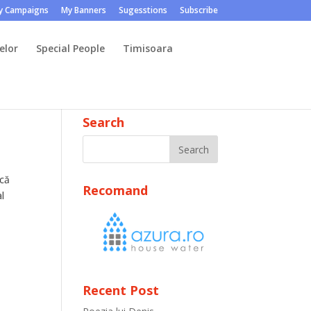
y Campaigns
My Banners
Sugesstions
Subscribe
elor
Special People
Timisoara
Search
 că
Recomand
al
Recent Post