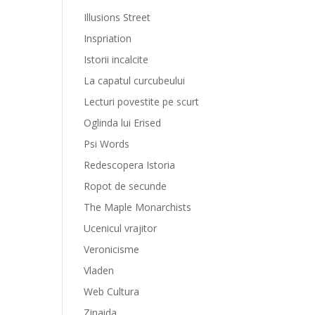
Illusions Street
Inspriation
Istorii incalcite
La capatul curcubeului
Lecturi povestite pe scurt
Oglinda lui Erised
Psi Words
Redescopera Istoria
Ropot de secunde
The Maple Monarchists
Ucenicul vrajitor
Veronicisme
Vladen
Web Cultura
Zinaida