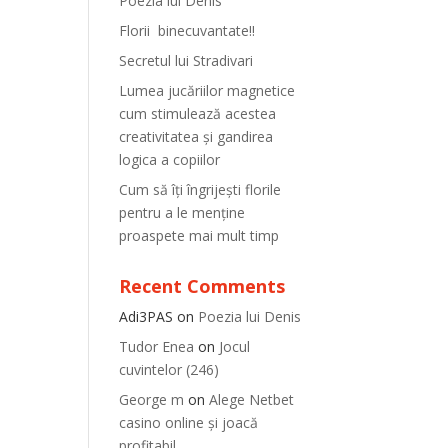
Poezia lui Denis
Florii binecuvantate!!
Secretul lui Stradivari
Lumea jucăriilor magnetice
cum stimulează acestea
creativitatea și gandirea
logica a copiilor
Cum să îți îngrijești florile
pentru a le menține
proaspete mai mult timp
Recent Comments
Adi3PAS
on
Poezia lui Denis
Tudor Enea
on
Jocul
cuvintelor (246)
George m
on
Alege Netbet
casino online și joacă
profitabil