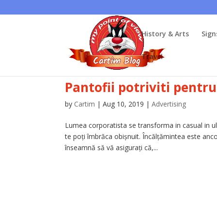
History & Arts
Sign
Travel
Pantofii potriviti pentr
by
Cartim
|
Aug 10, 2019
|
Advertising
Lumea corporatista se transforma in casual in u
te poți îmbrăca obișnuit. Încălțămintea este anco
înseamnă să vă asigurați că,...