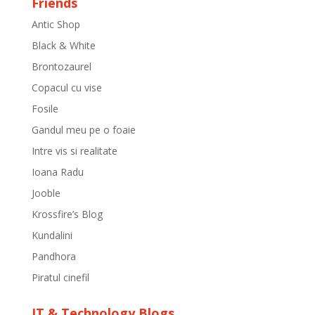
Friends
Antic Shop
Black & White
Brontozaurel
Copacul cu vise
Fosile
Gandul meu pe o foaie
Intre vis si realitate
Ioana Radu
Jooble
Krossfire’s Blog
Kundalini
Pandhora
Piratul cinefil
IT & Technology Blogs