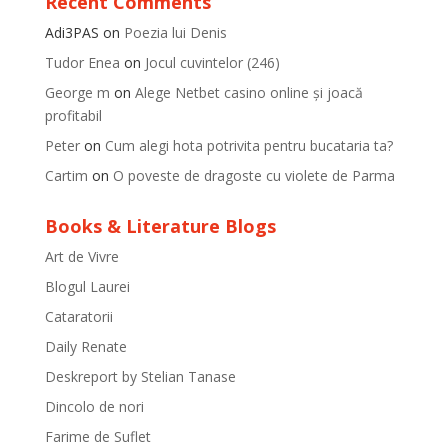
Recent Comments
Adi3PAS
on
Poezia lui Denis
Tudor Enea
on
Jocul cuvintelor (246)
George m
on
Alege Netbet casino online și joacă
profitabil
Peter
on
Cum alegi hota potrivita pentru bucataria ta?
Cartim
on
O poveste de dragoste cu violete de Parma
Books & Literature Blogs
Art de Vivre
Blogul Laurei
Cataratorii
Daily Renate
Deskreport by Stelian Tanase
Dincolo de nori
Farime de Suflet