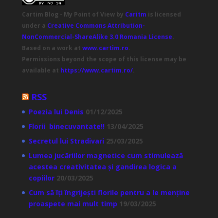
Cartim Blog - My Point of View
by
Caritm
is licensed
under a
Creative Commons Attribution-
NonCommercial-ShareAlike 3.0 Romania License
.
Based on a work at
www.cartim.ro
.
Permissions beyond the scope of this license may be
available at
https://www.cartim.ro/
.
RSS
Poezia lui Denis
01/12/2025
Florii binecuvantate!!
13/04/2025
Secretul lui Stradivari
25/03/2025
Lumea jucăriilor magnetice cum stimulează
acestea creativitatea și gandirea logica a
copiilor
20/03/2025
Cum să îți îngrijești florile pentru a le menține
proaspete mai mult timp
19/03/2025