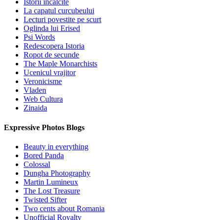
Istorii incalcite
La capatul curcubeului
Lecturi povestite pe scurt
Oglinda lui Erised
Psi Words
Redescopera Istoria
Ropot de secunde
The Maple Monarchists
Ucenicul vrajitor
Veronicisme
Vladen
Web Cultura
Zinaida
Expressive Photos Blogs
Beauty in everything
Bored Panda
Colossal
Dungha Photography
Martin Lumineux
The Lost Treasure
Twisted Sifter
Two cents about Romania
Unofficial Royalty