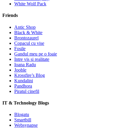
White Wolf Pack
Friends
Antic Shop
Black & White
Brontozaurel
Copacul cu vise
Fosile
Gandul meu pe o foaie
Intre vis si realitate
Ioana Radu
Jooble
Krossfire’s Blog
Kundalini
Pandhora
Piratul cinefil
IT & Technology Blogs
Blogatu
Smartbill
Websynapse