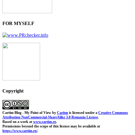
FOR MYSELF
Copyright
Cartim Blog - My Point of View
by
Caritm
is licensed under a
Creative Commons
Attribution-NonCommercial-ShareAlike 3.0 Romania License
.
Based on a work at
www.cartim.ro
.
Permissions beyond the scope of this license may be available at
https://www.cartim.ro/
.