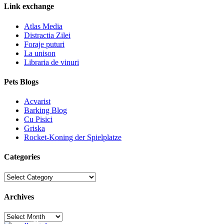
Link exchange
Atlas Media
Distractia Zilei
Foraje puturi
La unison
Libraria de vinuri
Pets Blogs
Acvarist
Barking Blog
Cu Pisici
Griska
Rocket-Koning der Spielplatze
Categories
Categories
Archives
Archives
30