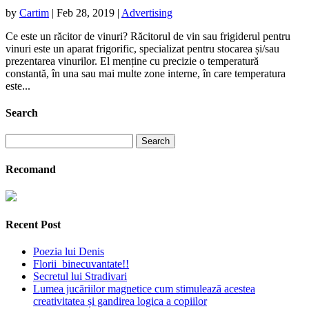
by
Cartim
|
Feb 28, 2019
|
Advertising
Ce este un răcitor de vinuri? Răcitorul de vin sau frigiderul pentru
vinuri este un aparat frigorific, specializat pentru stocarea și/sau
prezentarea vinurilor. El menține cu precizie o temperatură
constantă, în una sau mai multe zone interne, în care temperatura
este...
Search
Search
for:
Recomand
Recent Post
Poezia lui Denis
Florii binecuvantate!!
Secretul lui Stradivari
Lumea jucăriilor magnetice cum stimulează acestea
creativitatea și gandirea logica a copiilor