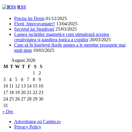
RSS
Poezia lui Denis
01/12/2025
Florii binecuvantate!!
13/04/2025
Secretul lui Stradivari
25/03/2025
Lumea jucăriilor magnetice cum stimulează acestea
creativitatea și gandirea logica a copiilor
20/03/2025
Cum să îți îngrijești florile pentru a le menține proaspete mai
mult timp
19/03/2025
August 2026
M
T
W
T
F
S
S
1
2
3
4
5
6
7
8
9
10
11
12
13
14
15
16
17
18
19
20
21
22
23
24
25
26
27
28
29
30
31
« Dec
Advertising on Cartim.ro
Privacy Policy