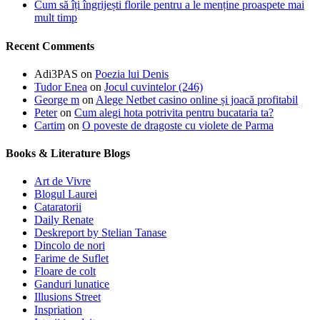
Cum să îți îngrijești florile pentru a le menține proaspete mai
mult timp
Recent Comments
Adi3PAS
on
Poezia lui Denis
Tudor Enea
on
Jocul cuvintelor (246)
George m
on
Alege Netbet casino online și joacă profitabil
Peter
on
Cum alegi hota potrivita pentru bucataria ta?
Cartim
on
O poveste de dragoste cu violete de Parma
Books & Literature Blogs
Art de Vivre
Blogul Laurei
Cataratorii
Daily Renate
Deskreport by Stelian Tanase
Dincolo de nori
Farime de Suflet
Floare de colt
Ganduri lunatice
Illusions Street
Inspriation