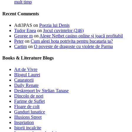
mult timp
Recent Comments
Adi3PAS
on
Poezia lui Denis
Tudor Enea
on
Jocul cuvintelor (246)
George m
on
Alege Netbet casino online și joacă profitabil
Peter
on
Cum alegi hota potrivita pentru bucataria ta?
Cartim
on
O poveste de dragoste cu violete de Parma
Books & Literature Blogs
Art de Vivre
Blogul Laurei
Cataratorii
Daily Renate
Deskreport by Stelian Tanase
Dincolo de nori
Farime de Suflet
Floare de colt
Ganduri lunatice
Illusions Street
Inspriation
Istorii incalcite