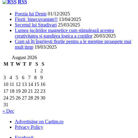
RSS
Poezia lui Denis
01/12/2025
Florii binecuvantate!!
13/04/2025
Secretul lui Stradivari
25/03/2025
Lumea jucăriilor magnetice cum stimulează acestea
creativitatea și gandirea logica a copiilor
20/03/2025
Cum să îți îngrijești florile pentru a le menține proaspete mai
mult timp
19/03/2025
August 2026
M
T
W
T
F
S
S
1
2
3
4
5
6
7
8
9
10
11
12
13
14
15
16
17
18
19
20
21
22
23
24
25
26
27
28
29
30
31
« Dec
Advertising on Cartim.ro
Privacy Policy
Facebook