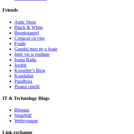
Friends
Antic Shop
Black & White
Brontozaurel
Copacul cu vise
Fosile
Gandul meu pe o foaie
Intre vis si realitate
Ioana Radu
Jooble
Krossfire’s Blog
Kundalini
Pandhora
Piratul cinefil
IT & Technology Blogs
Blogatu
Smartbill
Websynapse
Link exchange