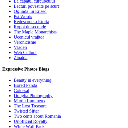
La capatul curcubeului
Lecturi povestite pe scurt
Oglinda lui Erised
Psi Words
Redescopera Istoria
Ropot de secunde
The Maple Monarchists
Ucenicul vrajitor
Veronicisme
Vladen
Web Cultura
Zinaida
Expressive Photos Blogs
Beauty in everything
Bored Panda
Colossal
Dungha Photography
Martin Lumineux
The Lost Treasure
Twisted Sifter
Two cents about Romania
Unofficial Royalty
White Wolf Pack