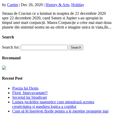
by
Cartim
|
Dec 26, 2020
|
History & Arts
,
Holiday
Steaua de Craciun ce a luminat in noaptea de 21 decembrie 2020
spre 22 decembrie 2020, cand Saturn si Jupiter s­-au apropiat in
timpul unei mari conjuncții. Marea Conjuncție a celor mai mari doua
planete din sistemul nostru ne-au oferit o imagine unica in viata,iîn...
Search
Search for:
Recomand
Recent Post
Poezia lui Denis
Florii binecuvantate!!
Secretul lui Stradivari
Lumea jucăriilor magnetice cum stimulează acestea
creativitatea și gandirea logica a copiilor
Cum să îți îngrijești florile pentru a le menține proaspete mai