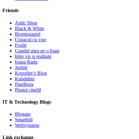
Friends
Antic Shop
Black & White
Brontozaurel
Copacul cu vise
Fosile
Gandul meu pe o foaie
Intre vis si realitate
Ioana Radu
Jooble
Krossfire’s Blog
Kundalini
Pandhora
Piratul cinefil
IT & Technology Blogs
Blogatu
Smartbill
Websynapse
Link exchange