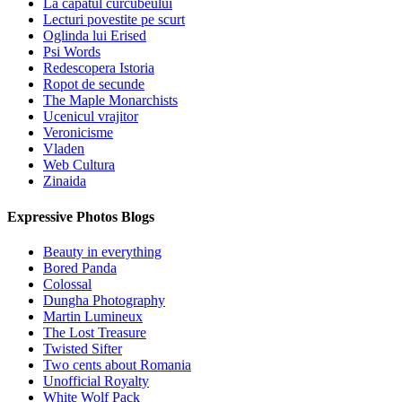
La capatul curcubeului
Lecturi povestite pe scurt
Oglinda lui Erised
Psi Words
Redescopera Istoria
Ropot de secunde
The Maple Monarchists
Ucenicul vrajitor
Veronicisme
Vladen
Web Cultura
Zinaida
Expressive Photos Blogs
Beauty in everything
Bored Panda
Colossal
Dungha Photography
Martin Lumineux
The Lost Treasure
Twisted Sifter
Two cents about Romania
Unofficial Royalty
White Wolf Pack