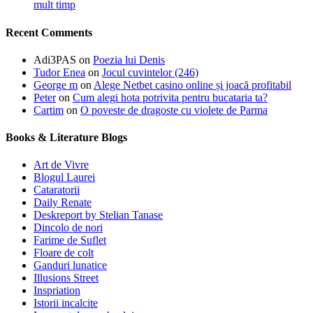
mult timp
Recent Comments
Adi3PAS
on
Poezia lui Denis
Tudor Enea
on
Jocul cuvintelor (246)
George m
on
Alege Netbet casino online și joacă profitabil
Peter
on
Cum alegi hota potrivita pentru bucataria ta?
Cartim
on
O poveste de dragoste cu violete de Parma
Books & Literature Blogs
Art de Vivre
Blogul Laurei
Cataratorii
Daily Renate
Deskreport by Stelian Tanase
Dincolo de nori
Farime de Suflet
Floare de colt
Ganduri lunatice
Illusions Street
Inspriation
Istorii incalcite