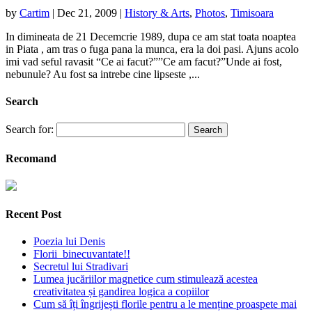
by
Cartim
|
Dec 21, 2009
|
History & Arts
,
Photos
,
Timisoara
In dimineata de 21 Decemcrie 1989, dupa ce am stat toata noaptea
in Piata , am tras o fuga pana la munca, era la doi pasi. Ajuns acolo
imi vad seful ravasit “Ce ai facut?””Ce am facut?”Unde ai fost,
nebunule? Au fost sa intrebe cine lipseste ,...
Search
Search for:
Recomand
Recent Post
Poezia lui Denis
Florii binecuvantate!!
Secretul lui Stradivari
Lumea jucăriilor magnetice cum stimulează acestea
creativitatea și gandirea logica a copiilor
Cum să îți îngrijești florile pentru a le menține proaspete mai