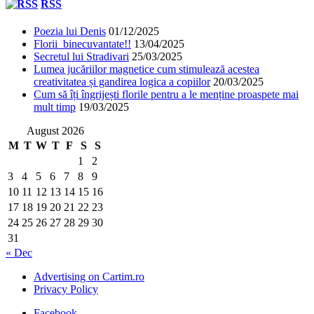
RSS
Poezia lui Denis
01/12/2025
Florii binecuvantate!!
13/04/2025
Secretul lui Stradivari
25/03/2025
Lumea jucăriilor magnetice cum stimulează acestea
creativitatea și gandirea logica a copiilor
20/03/2025
Cum să îți îngrijești florile pentru a le menține proaspete mai
mult timp
19/03/2025
August 2026
M
T
W
T
F
S
S
1
2
3
4
5
6
7
8
9
10
11
12
13
14
15
16
17
18
19
20
21
22
23
24
25
26
27
28
29
30
31
« Dec
Advertising on Cartim.ro
Privacy Policy
Facebook