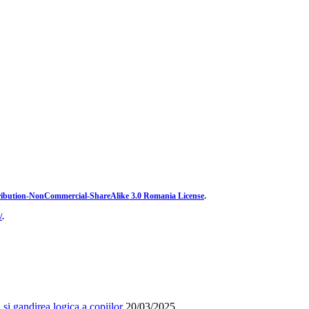
ibution-NonCommercial-ShareAlike 3.0 Romania License
.
/
.
și gandirea logica a copiilor
20/03/2025