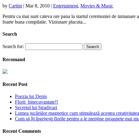
by
Cartim
|
Mar 8, 2010
|
Entertaiment
,
Movies & Music
Pentru ca mai sunt cateva ore pana la startul ceremoniei de inmanare a 
foarte buna compilatie. Vizionare placuta...
Search
Search for:
Recomand
Recent Post
Poezia lui Denis
Florii binecuvantate!!
Secretul lui Stradivari
Lumea jucăriilor magnetice cum stimulează acestea creativitatea 
Cum să îți îngrijești florile pentru a le menține proaspete mai mu
Recent Comments