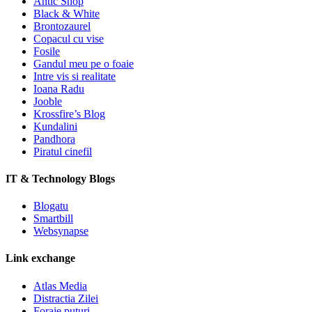
Antic Shop
Black & White
Brontozaurel
Copacul cu vise
Fosile
Gandul meu pe o foaie
Intre vis si realitate
Ioana Radu
Jooble
Krossfire’s Blog
Kundalini
Pandhora
Piratul cinefil
IT & Technology Blogs
Blogatu
Smartbill
Websynapse
Link exchange
Atlas Media
Distractia Zilei
Foraje puturi