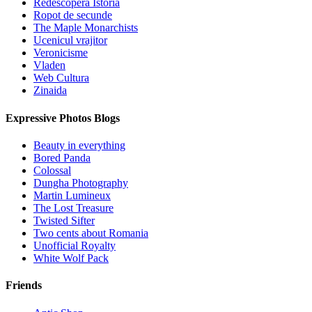
Redescopera Istoria
Ropot de secunde
The Maple Monarchists
Ucenicul vrajitor
Veronicisme
Vladen
Web Cultura
Zinaida
Expressive Photos Blogs
Beauty in everything
Bored Panda
Colossal
Dungha Photography
Martin Lumineux
The Lost Treasure
Twisted Sifter
Two cents about Romania
Unofficial Royalty
White Wolf Pack
Friends