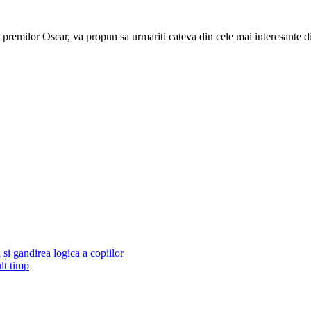
premilor Oscar, va propun sa urmariti cateva din cele mai interesante dis
și gandirea logica a copiilor
lt timp