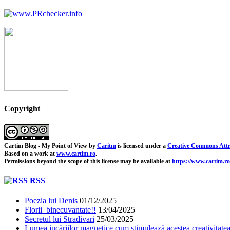
Copyright
Cartim Blog - My Point of View
by
Caritm
is licensed under a
Creative Commons Attr
Based on a work at
www.cartim.ro
.
Permissions beyond the scope of this license may be available at
https://www.cartim.ro
RSS
Poezia lui Denis
01/12/2025
Florii binecuvantate!!
13/04/2025
Secretul lui Stradivari
25/03/2025
Lumea jucăriilor magnetice cum stimulează acestea creativitatea 