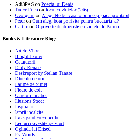
Adi3PAS
on
Poezia lui Denis
Tudor Enea
on
Jocul cuvintelor (246)
George m
on
Alege Netbet casino online și joacă profitabil
Peter
on
Cum alegi hota potrivita pentru bucataria ta?
Cartim
on
O poveste de dragoste cu violete de Parma
Books & Literature Blogs
Art de Vivre
Blogul Laurei
Cataratorii
Daily Renate
Deskreport by Stelian Tanase
Dincolo de nori
Farime de Suflet
Floare de colt
Ganduri lunatice
Illusions Street
Inspriation
Istorii incalcite
La capatul curcubeului
Lecturi povestite pe scurt
Oglinda lui Erised
Psi Words