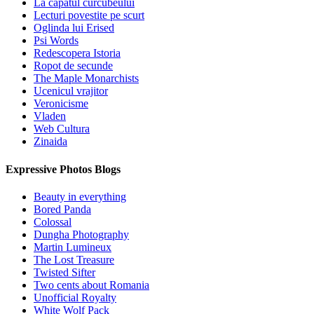
La capatul curcubeului
Lecturi povestite pe scurt
Oglinda lui Erised
Psi Words
Redescopera Istoria
Ropot de secunde
The Maple Monarchists
Ucenicul vrajitor
Veronicisme
Vladen
Web Cultura
Zinaida
Expressive Photos Blogs
Beauty in everything
Bored Panda
Colossal
Dungha Photography
Martin Lumineux
The Lost Treasure
Twisted Sifter
Two cents about Romania
Unofficial Royalty
White Wolf Pack