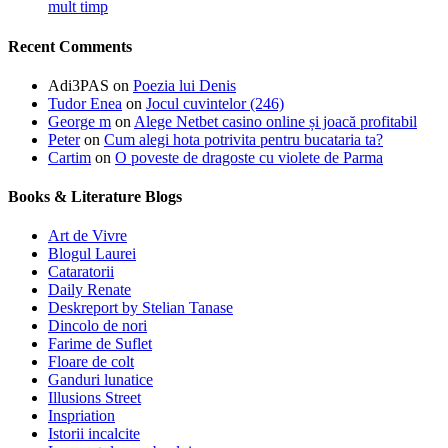
mult timp
Recent Comments
Adi3PAS
on
Poezia lui Denis
Tudor Enea
on
Jocul cuvintelor (246)
George m
on
Alege Netbet casino online și joacă profitabil
Peter
on
Cum alegi hota potrivita pentru bucataria ta?
Cartim
on
O poveste de dragoste cu violete de Parma
Books & Literature Blogs
Art de Vivre
Blogul Laurei
Cataratorii
Daily Renate
Deskreport by Stelian Tanase
Dincolo de nori
Farime de Suflet
Floare de colt
Ganduri lunatice
Illusions Street
Inspriation
Istorii incalcite