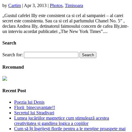
by
Cartim
|
Apr 3, 2013
|
Photos
,
Timisoara
„Gustul cafelei Illy este consistent ca si cel al sampaniei – al carei
secret este consistenta. Sau ca si cel al parfumului Chanel No. 5” ,
declara Andrea Illy, detinatorul faimosului concern de cafea Illy,intr-
un interviu acordat publicatiei „The New York Times”....
Search
Search for:
Recomand
Recent Post
Poezia lui Denis
Florii binecuvantate!!
Secretul lui Stradivari
Lumea jucăriilor magnetice cum stimulează acestea
creativitatea și gandirea logica a copiilor
Cum să îți îngrijești florile pentru a le menține proaspete mai