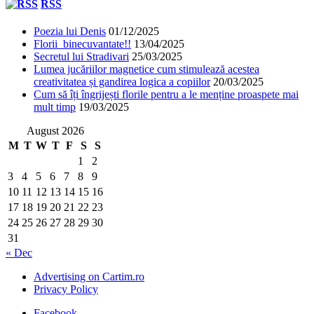
RSS
Poezia lui Denis
01/12/2025
Florii binecuvantate!!
13/04/2025
Secretul lui Stradivari
25/03/2025
Lumea jucăriilor magnetice cum stimulează acestea
creativitatea și gandirea logica a copiilor
20/03/2025
Cum să îți îngrijești florile pentru a le menține proaspete mai
mult timp
19/03/2025
August 2026
M
T
W
T
F
S
S
1
2
3
4
5
6
7
8
9
10
11
12
13
14
15
16
17
18
19
20
21
22
23
24
25
26
27
28
29
30
31
« Dec
Advertising on Cartim.ro
Privacy Policy
Facebook