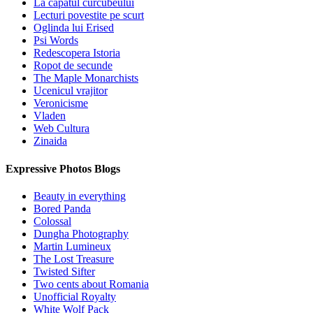
La capatul curcubeului
Lecturi povestite pe scurt
Oglinda lui Erised
Psi Words
Redescopera Istoria
Ropot de secunde
The Maple Monarchists
Ucenicul vrajitor
Veronicisme
Vladen
Web Cultura
Zinaida
Expressive Photos Blogs
Beauty in everything
Bored Panda
Colossal
Dungha Photography
Martin Lumineux
The Lost Treasure
Twisted Sifter
Two cents about Romania
Unofficial Royalty
White Wolf Pack