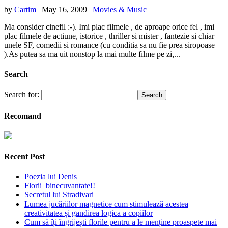
by
Cartim
|
May 16, 2009
|
Movies & Music
Ma consider cinefil :-). Imi plac filmele , de aproape orice fel , imi
plac filmele de actiune, istorice , thriller si mister , fantezie si chiar
unele SF, comedii si romance (cu conditia sa nu fie prea siropoase
).As putea sa ma uit nonstop la mai multe filme pe zi,...
Search
Search for:
Recomand
Recent Post
Poezia lui Denis
Florii binecuvantate!!
Secretul lui Stradivari
Lumea jucăriilor magnetice cum stimulează acestea
creativitatea și gandirea logica a copiilor
Cum să îți îngrijești florile pentru a le menține proaspete mai