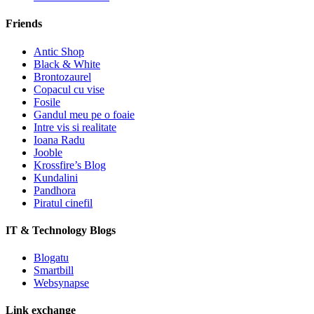
Friends
Antic Shop
Black & White
Brontozaurel
Copacul cu vise
Fosile
Gandul meu pe o foaie
Intre vis si realitate
Ioana Radu
Jooble
Krossfire’s Blog
Kundalini
Pandhora
Piratul cinefil
IT & Technology Blogs
Blogatu
Smartbill
Websynapse
Link exchange