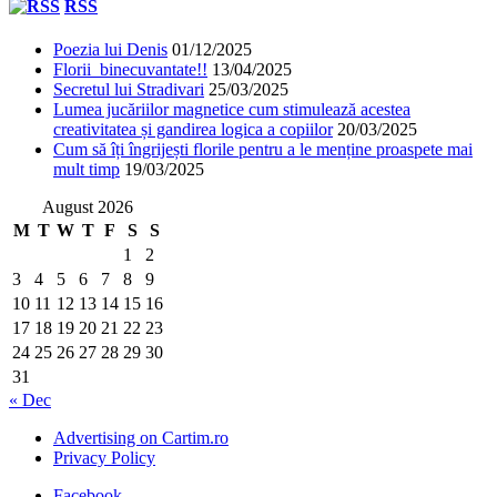
RSS
Poezia lui Denis
01/12/2025
Florii binecuvantate!!
13/04/2025
Secretul lui Stradivari
25/03/2025
Lumea jucăriilor magnetice cum stimulează acestea
creativitatea și gandirea logica a copiilor
20/03/2025
Cum să îți îngrijești florile pentru a le menține proaspete mai
mult timp
19/03/2025
August 2026
M
T
W
T
F
S
S
1
2
3
4
5
6
7
8
9
10
11
12
13
14
15
16
17
18
19
20
21
22
23
24
25
26
27
28
29
30
31
« Dec
Advertising on Cartim.ro
Privacy Policy
Facebook