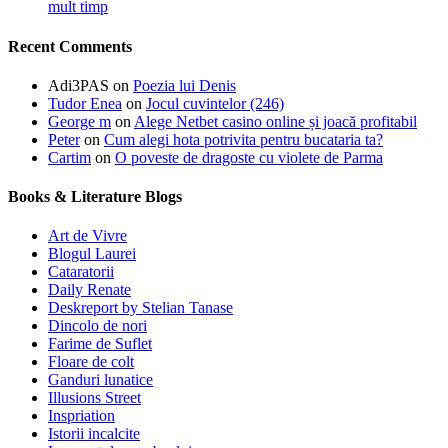
mult timp
Recent Comments
Adi3PAS
on
Poezia lui Denis
Tudor Enea
on
Jocul cuvintelor (246)
George m
on
Alege Netbet casino online și joacă profitabil
Peter
on
Cum alegi hota potrivita pentru bucataria ta?
Cartim
on
O poveste de dragoste cu violete de Parma
Books & Literature Blogs
Art de Vivre
Blogul Laurei
Cataratorii
Daily Renate
Deskreport by Stelian Tanase
Dincolo de nori
Farime de Suflet
Floare de colt
Ganduri lunatice
Illusions Street
Inspriation
Istorii incalcite