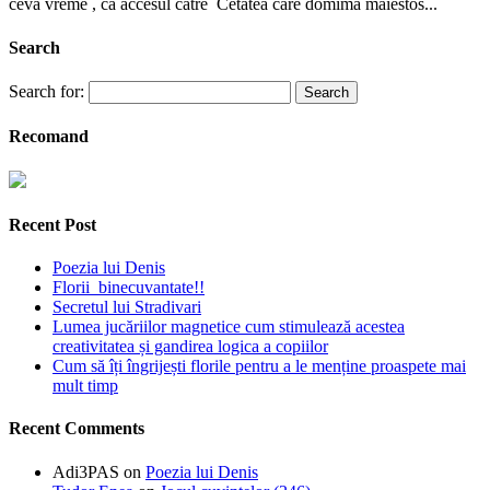
ceva vreme , ca accesul catre Cetatea care domima maiestos...
Search
Search for:
Recomand
Recent Post
Poezia lui Denis
Florii binecuvantate!!
Secretul lui Stradivari
Lumea jucăriilor magnetice cum stimulează acestea
creativitatea și gandirea logica a copiilor
Cum să îți îngrijești florile pentru a le menține proaspete mai
mult timp
Recent Comments
Adi3PAS
on
Poezia lui Denis