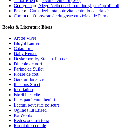
Tudor Enea
on
Jocul cuvintelor (246)
George m
on
Alege Netbet casino online și joacă profitabil
Peter
on
Cum alegi hota potrivita pentru bucataria ta?
Cartim
on
O poveste de dragoste cu violete de Parma
Books & Literature Blogs
Art de Vivre
Blogul Laurei
Cataratorii
Daily Renate
Deskreport by Stelian Tanase
Dincolo de nori
Farime de Suflet
Floare de colt
Ganduri lunatice
Illusions Street
Inspriation
Istorii incalcite
La capatul curcubeului
Lecturi povestite pe scurt
Oglinda lui Erised
Psi Words
Redescopera Istoria
Ropot de secunde