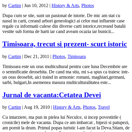
by
Cartim
|
Jun 10, 2012
|
History & Arts
,
Photos
Dupa cum se stie, sunt un pasionat de istorie. De mic am stat cu
nasul in carti, creand arbori geneologici ai celor mai influente case
regale cu informatii culese din diverse carti istorice,recreand batalii
vestite sub forma de harti iar cand aveam ocazia iar bunicii...
Timisoara, trecut si prezent- scurt istoric
by
Cartim
|
Dec 21, 2011
|
Photos
,
Timisoara
Timisoara este un oras multicultural pentru care luna Decembrie are
o semnificatie deosebita. De cand ma stiu, mi s-a spus ca traiesc intr-
un oras deosebit, aici traind in armonie: romani, maghiari,germani,
sarbi, bulgari,In asemenea masura multiculturalitatea este...
Jurnal de vacanta:Cetatea Devei
by
Cartim
|
Aug 19, 2010
|
History & Arts
,
Photos
,
Travel
Cu intarziere, ma pun in pielea lui Neculce, si incep povestirile (
cronicile) mele de vacanta. Dupa ce am imbarcat , bipezi si patupezi,
am pornit la drum. Primul popas turistic l-am facut la Deva.Stiam, de