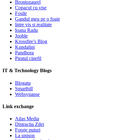
Brontozaurel
Copacul cu vise
Fosile
Gandul meu pe o foaie
Intre vis si realitate
Ioana Radu
Jooble
Krossfire’s Blog
Kundalini
Pandhora
Piratul cinefil
IT & Technology Blogs
Blogatu
Smartbill
Websynapse
Link exchange
Atlas Media
Distractia Zilei
Foraje puturi
La unison