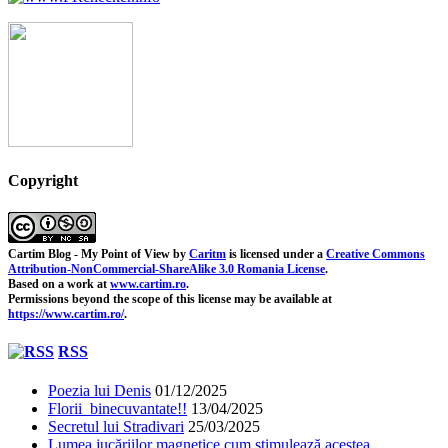
Copyright
Cartim Blog - My Point of View
by
Caritm
is licensed under a
Creative Commons
Attribution-NonCommercial-ShareAlike 3.0 Romania License
.
Based on a work at
www.cartim.ro
.
Permissions beyond the scope of this license may be available at
https://www.cartim.ro/
.
RSS
Poezia lui Denis
01/12/2025
Florii binecuvantate!!
13/04/2025
Secretul lui Stradivari
25/03/2025
Lumea jucăriilor magnetice cum stimulează acestea