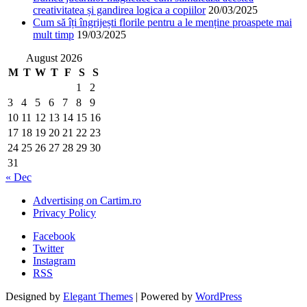
creativitatea și gandirea logica a copiilor
20/03/2025
Cum să îți îngrijești florile pentru a le menține proaspete mai
mult timp
19/03/2025
August 2026
M
T
W
T
F
S
S
1
2
3
4
5
6
7
8
9
10
11
12
13
14
15
16
17
18
19
20
21
22
23
24
25
26
27
28
29
30
31
« Dec
Advertising on Cartim.ro
Privacy Policy
Facebook
Twitter
Instagram
RSS
Designed by
Elegant Themes
| Powered by
WordPress