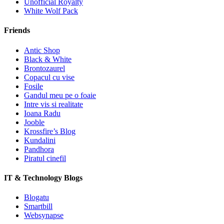
Unofficial Royalty
White Wolf Pack
Friends
Antic Shop
Black & White
Brontozaurel
Copacul cu vise
Fosile
Gandul meu pe o foaie
Intre vis si realitate
Ioana Radu
Jooble
Krossfire’s Blog
Kundalini
Pandhora
Piratul cinefil
IT & Technology Blogs
Blogatu
Smartbill
Websynapse