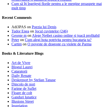
Cum să îți îngrijești florile pentru a le menține proaspete mai
mult timp
Recent Comments
Adi3PAS
on
Poezia lui Denis
Tudor Enea
on
Jocul cuvintelor (246)
George m
on
Alege Netbet casino online și joacă profitabil
Peter
on
Cum alegi hota potrivita pentru bucataria ta?
Cartim
on
O poveste de dragoste cu violete de Parma
Books & Literature Blogs
Art de Vivre
Blogul Laurei
Cataratorii
Daily Renate
Deskreport by Stelian Tanase
Dincolo de nori
Farime de Suflet
Floare de colt
Ganduri lunatice
Illusions Street
Inspriation