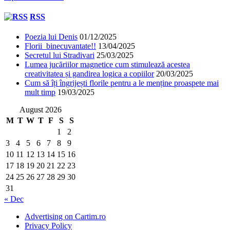
RSS
Poezia lui Denis
01/12/2025
Florii binecuvantate!!
13/04/2025
Secretul lui Stradivari
25/03/2025
Lumea jucăriilor magnetice cum stimulează acestea
creativitatea și gandirea logica a copiilor
20/03/2025
Cum să îți îngrijești florile pentru a le menține proaspete mai
mult timp
19/03/2025
August 2026
M
T
W
T
F
S
S
1
2
3
4
5
6
7
8
9
10
11
12
13
14
15
16
17
18
19
20
21
22
23
24
25
26
27
28
29
30
31
« Dec
Advertising on Cartim.ro
Privacy Policy