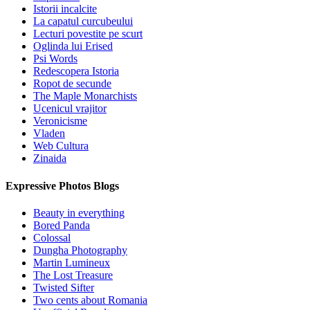
Istorii incalcite
La capatul curcubeului
Lecturi povestite pe scurt
Oglinda lui Erised
Psi Words
Redescopera Istoria
Ropot de secunde
The Maple Monarchists
Ucenicul vrajitor
Veronicisme
Vladen
Web Cultura
Zinaida
Expressive Photos Blogs
Beauty in everything
Bored Panda
Colossal
Dungha Photography
Martin Lumineux
The Lost Treasure
Twisted Sifter
Two cents about Romania