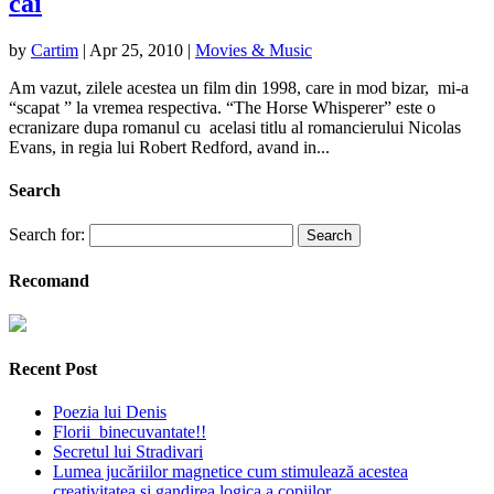
cai
by
Cartim
|
Apr 25, 2010
|
Movies & Music
Am vazut, zilele acestea un film din 1998, care in mod bizar, mi-a
“scapat ” la vremea respectiva. “The Horse Whisperer” este o
ecranizare dupa romanul cu acelasi titlu al romancierului Nicolas
Evans, in regia lui Robert Redford, avand in...
Search
Search for:
Recomand
Recent Post
Poezia lui Denis
Florii binecuvantate!!
Secretul lui Stradivari
Lumea jucăriilor magnetice cum stimulează acestea
creativitatea și gandirea logica a copiilor