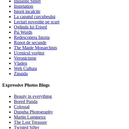
Illusions Street
Inspriation
Istorii incalcite
La capatul curcubeului
Lecturi povestite pe scurt
Oglinda lui Erised
Psi Words
Redescopera Istoria
Ropot de secunde
The Maple Monarchists
Ucenicul vrajitor
Veronicisme
Vladen
Web Cultura
Zinaida
Expressive Photos Blogs
Beauty in everything
Bored Panda
Colossal
Dungha Photography
Martin Lumineux
The Lost Treasure
Twisted Sifter