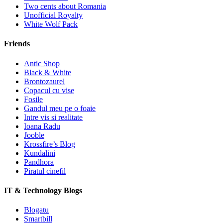
Two cents about Romania
Unofficial Royalty
White Wolf Pack
Friends
Antic Shop
Black & White
Brontozaurel
Copacul cu vise
Fosile
Gandul meu pe o foaie
Intre vis si realitate
Ioana Radu
Jooble
Krossfire’s Blog
Kundalini
Pandhora
Piratul cinefil
IT & Technology Blogs
Blogatu
Smartbill