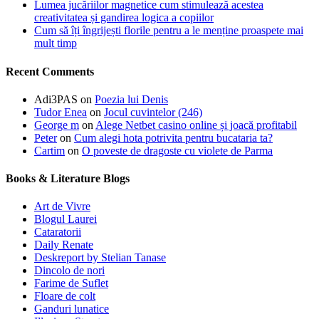
Lumea jucăriilor magnetice cum stimulează acestea
creativitatea și gandirea logica a copiilor
Cum să îți îngrijești florile pentru a le menține proaspete mai
mult timp
Recent Comments
Adi3PAS
on
Poezia lui Denis
Tudor Enea
on
Jocul cuvintelor (246)
George m
on
Alege Netbet casino online și joacă profitabil
Peter
on
Cum alegi hota potrivita pentru bucataria ta?
Cartim
on
O poveste de dragoste cu violete de Parma
Books & Literature Blogs
Art de Vivre
Blogul Laurei
Cataratorii
Daily Renate
Deskreport by Stelian Tanase
Dincolo de nori
Farime de Suflet
Floare de colt
Ganduri lunatice