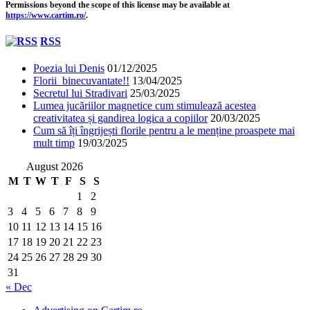
Permissions beyond the scope of this license may be available at
https://www.cartim.ro/
.
RSS
Poezia lui Denis
01/12/2025
Florii binecuvantate!!
13/04/2025
Secretul lui Stradivari
25/03/2025
Lumea jucăriilor magnetice cum stimulează acestea
creativitatea și gandirea logica a copiilor
20/03/2025
Cum să îți îngrijești florile pentru a le menține proaspete mai
mult timp
19/03/2025
August 2026
M
T
W
T
F
S
S
1
2
3
4
5
6
7
8
9
10
11
12
13
14
15
16
17
18
19
20
21
22
23
24
25
26
27
28
29
30
31
« Dec