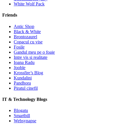
White Wolf Pack
Friends
Antic Shop
Black & White
Brontozaurel
Copacul cu vise
Fosile
Gandul meu pe o foaie
Intre vis si realitate
Ioana Radu
Jooble
Krossfire’s Blog
Kundalini
Pandhora
Piratul cinefil
IT & Technology Blogs
Blogatu
Smartbill
Websynapse