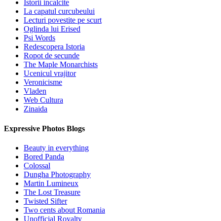
Istorii incalcite
La capatul curcubeului
Lecturi povestite pe scurt
Oglinda lui Erised
Psi Words
Redescopera Istoria
Ropot de secunde
The Maple Monarchists
Ucenicul vrajitor
Veronicisme
Vladen
Web Cultura
Zinaida
Expressive Photos Blogs
Beauty in everything
Bored Panda
Colossal
Dungha Photography
Martin Lumineux
The Lost Treasure
Twisted Sifter
Two cents about Romania
Unofficial Royalty