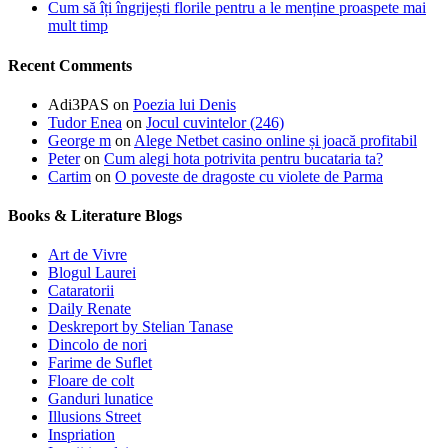
Cum să îți îngrijești florile pentru a le menține proaspete mai
mult timp
Recent Comments
Adi3PAS
on
Poezia lui Denis
Tudor Enea
on
Jocul cuvintelor (246)
George m
on
Alege Netbet casino online și joacă profitabil
Peter
on
Cum alegi hota potrivita pentru bucataria ta?
Cartim
on
O poveste de dragoste cu violete de Parma
Books & Literature Blogs
Art de Vivre
Blogul Laurei
Cataratorii
Daily Renate
Deskreport by Stelian Tanase
Dincolo de nori
Farime de Suflet
Floare de colt
Ganduri lunatice
Illusions Street
Inspriation