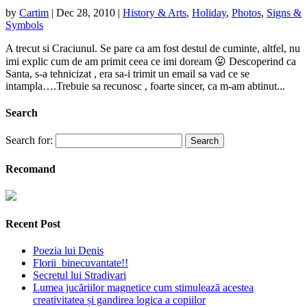
by
Cartim
|
Dec 28, 2010
|
History & Arts
,
Holiday
,
Photos
,
Signs &
Symbols
A trecut si Craciunul. Se pare ca am fost destul de cuminte, altfel, nu
imi explic cum de am primit ceea ce imi doream 😛 Descoperind ca
Santa, s-a tehnicizat , era sa-i trimit un email sa vad ce se
intampla….Trebuie sa recunosc , foarte sincer, ca m-am abtinut...
Search
Search for:
Recomand
Recent Post
Poezia lui Denis
Florii binecuvantate!!
Secretul lui Stradivari
Lumea jucăriilor magnetice cum stimulează acestea
creativitatea și gandirea logica a copiilor