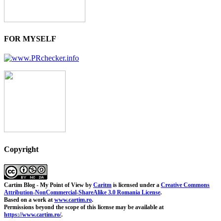
FOR MYSELF
Copyright
Cartim Blog - My Point of View
by
Caritm
is licensed under a
Creative Commons
Attribution-NonCommercial-ShareAlike 3.0 Romania License
.
Based on a work at
www.cartim.ro
.
Permissions beyond the scope of this license may be available at
https://www.cartim.ro/
.