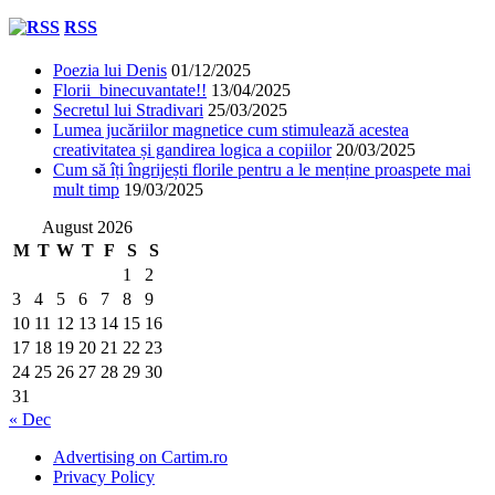
RSS
Poezia lui Denis
01/12/2025
Florii binecuvantate!!
13/04/2025
Secretul lui Stradivari
25/03/2025
Lumea jucăriilor magnetice cum stimulează acestea
creativitatea și gandirea logica a copiilor
20/03/2025
Cum să îți îngrijești florile pentru a le menține proaspete mai
mult timp
19/03/2025
August 2026
M
T
W
T
F
S
S
1
2
3
4
5
6
7
8
9
10
11
12
13
14
15
16
17
18
19
20
21
22
23
24
25
26
27
28
29
30
31
« Dec
Advertising on Cartim.ro
Privacy Policy