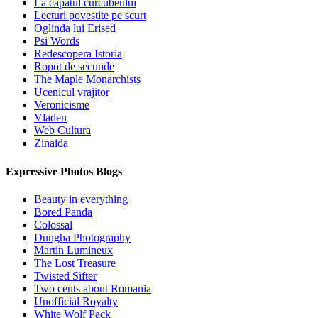
La capatul curcubeului
Lecturi povestite pe scurt
Oglinda lui Erised
Psi Words
Redescopera Istoria
Ropot de secunde
The Maple Monarchists
Ucenicul vrajitor
Veronicisme
Vladen
Web Cultura
Zinaida
Expressive Photos Blogs
Beauty in everything
Bored Panda
Colossal
Dungha Photography
Martin Lumineux
The Lost Treasure
Twisted Sifter
Two cents about Romania
Unofficial Royalty
White Wolf Pack