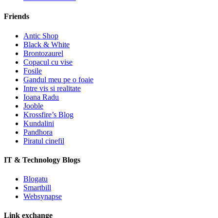
Friends
Antic Shop
Black & White
Brontozaurel
Copacul cu vise
Fosile
Gandul meu pe o foaie
Intre vis si realitate
Ioana Radu
Jooble
Krossfire’s Blog
Kundalini
Pandhora
Piratul cinefil
IT & Technology Blogs
Blogatu
Smartbill
Websynapse
Link exchange