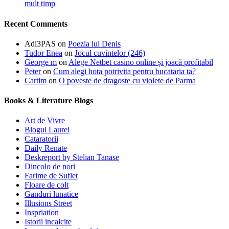
mult timp
Recent Comments
Adi3PAS
on
Poezia lui Denis
Tudor Enea
on
Jocul cuvintelor (246)
George m
on
Alege Netbet casino online și joacă profitabil
Peter
on
Cum alegi hota potrivita pentru bucataria ta?
Cartim
on
O poveste de dragoste cu violete de Parma
Books & Literature Blogs
Art de Vivre
Blogul Laurei
Cataratorii
Daily Renate
Deskreport by Stelian Tanase
Dincolo de nori
Farime de Suflet
Floare de colt
Ganduri lunatice
Illusions Street
Inspriation
Istorii incalcite