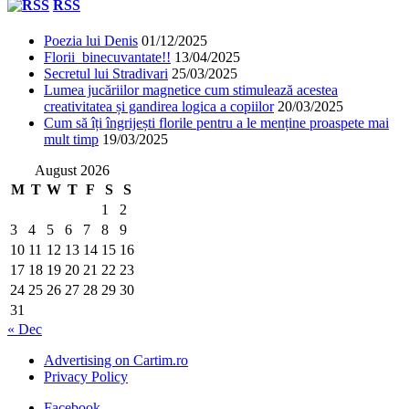
RSS
Poezia lui Denis
01/12/2025
Florii binecuvantate!!
13/04/2025
Secretul lui Stradivari
25/03/2025
Lumea jucăriilor magnetice cum stimulează acestea
creativitatea și gandirea logica a copiilor
20/03/2025
Cum să îți îngrijești florile pentru a le menține proaspete mai
mult timp
19/03/2025
August 2026
M
T
W
T
F
S
S
1
2
3
4
5
6
7
8
9
10
11
12
13
14
15
16
17
18
19
20
21
22
23
24
25
26
27
28
29
30
31
« Dec
Advertising on Cartim.ro
Privacy Policy
Facebook