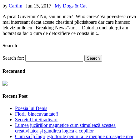
by
Cartim
|
Jun 15, 2017
|
My Dogs & Cat
A picat Guvernul? Nu, sau nu inca? Who cares? Va povestesc ceva
mai interesant decat aceste chestiuni plictisitoare dar care hranesc
televiziunile cu “Breaking News”-uri… Datorita unei alergii am
hotarat sa fac o cura de detoxifiere ce consta in :...
Search
Search for:
Recomand
Recent Post
Poezia lui Denis
Florii binecuvantate!!
Secretul lui Stradivari
Lumea jucăriilor magnetice cum stimulează acestea
creativitatea și gandirea logica a copiilor
Cum să îți îngrijești florile pentru a le menține proaspete mai