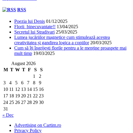
RSS
Poezia lui Denis
01/12/2025
Florii binecuvantate!!
13/04/2025
Secretul lui Stradivari
25/03/2025
Lumea jucăriilor magnetice cum stimulează acestea
creativitatea și gandirea logica a copiilor
20/03/2025
Cum să îți îngrijești florile pentru a le menține proaspete mai
mult timp
19/03/2025
August 2026
M
T
W
T
F
S
S
1
2
3
4
5
6
7
8
9
10
11
12
13
14
15
16
17
18
19
20
21
22
23
24
25
26
27
28
29
30
31
« Dec
Advertising on Cartim.ro
Privacy Policy