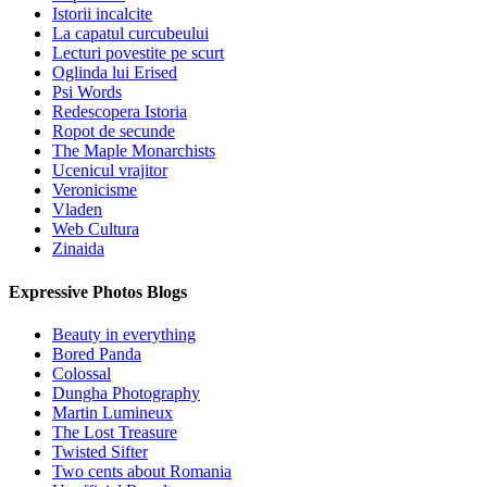
Istorii incalcite
La capatul curcubeului
Lecturi povestite pe scurt
Oglinda lui Erised
Psi Words
Redescopera Istoria
Ropot de secunde
The Maple Monarchists
Ucenicul vrajitor
Veronicisme
Vladen
Web Cultura
Zinaida
Expressive Photos Blogs
Beauty in everything
Bored Panda
Colossal
Dungha Photography
Martin Lumineux
The Lost Treasure
Twisted Sifter
Two cents about Romania