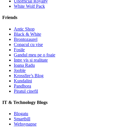
Unofficial Royalty
White Wolf Pack
Friends
Antic Shop
Black & White
Brontozaurel
Copacul cu vise
Fosile
Gandul meu pe o foaie
Intre vis si realitate
Ioana Radu
Jooble
Krossfire’s Blog
Kundalini
Pandhora
Piratul cinefil
IT & Technology Blogs
Blogatu
Smartbill
Websynapse