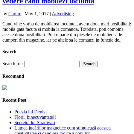
vedere cand mobilezi locuinta
by
Cartim
|
May 1, 2017
|
Advertising
Cand vine vorba de mobilarea locuintei, avem doua mari posibilitati:
mobila gata facuta si mobila la comanda. Totodata, poti combina
aceste doua posibilitati. Poti o parte din piesele de mobilier sa le
cumperi din magazine, iar pe altele sa le comanzi in functie de...
Search
Search for:
Recomand
Recent Post
Poezia lui Denis
Florii binecuvantate!!
Secretul lui Stradivari
Lumea jucăriilor magnetice cum stimulează acestea
creativitatea și gandirea logica a copiilor