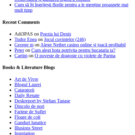
Cum să îți îngrijești florile pentru a le menține proaspete mai
mult timp
Recent Comments
Adi3PAS
on
Poezia lui Denis
Tudor Enea
on
Jocul cuvintelor (246)
George m
on
Alege Netbet casino online și joacă profitabil
Peter
on
Cum alegi hota potrivita pentru bucataria ta?
Cartim
on
O poveste de dragoste cu violete de Parma
Books & Literature Blogs
Art de Vivre
Blogul Laurei
Cataratorii
Daily Renate
Deskreport by Stelian Tanase
Dincolo de nori
Farime de Suflet
Floare de colt
Ganduri lunatice
Illusions Street
Inspriation