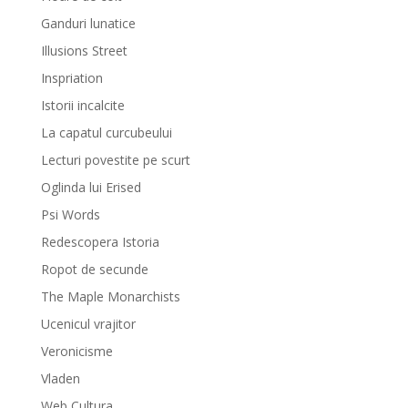
Ganduri lunatice
Illusions Street
Inspriation
Istorii incalcite
La capatul curcubeului
Lecturi povestite pe scurt
Oglinda lui Erised
Psi Words
Redescopera Istoria
Ropot de secunde
The Maple Monarchists
Ucenicul vrajitor
Veronicisme
Vladen
Web Cultura