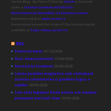
Cartim Blog - My Point of View
by
Caritm
is licensed
under a
Creative Commons Attribution-
NonCommercial-ShareAlike 3.0 Romania License
.
Based on a work at
www.cartim.ro
.
Permissions beyond the scope of this license may be
available at
https://www.cartim.ro/
.
RSS
Poezia lui Denis
01/12/2025
Florii binecuvantate!!
13/04/2025
Secretul lui Stradivari
25/03/2025
Lumea jucăriilor magnetice cum stimulează
acestea creativitatea și gandirea logica a
copiilor
20/03/2025
Cum să îți îngrijești florile pentru a le menține
proaspete mai mult timp
19/03/2025