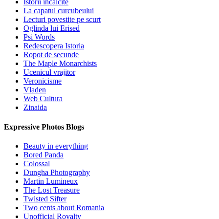
Istorii incalcite
La capatul curcubeului
Lecturi povestite pe scurt
Oglinda lui Erised
Psi Words
Redescopera Istoria
Ropot de secunde
The Maple Monarchists
Ucenicul vrajitor
Veronicisme
Vladen
Web Cultura
Zinaida
Expressive Photos Blogs
Beauty in everything
Bored Panda
Colossal
Dungha Photography
Martin Lumineux
The Lost Treasure
Twisted Sifter
Two cents about Romania
Unofficial Royalty