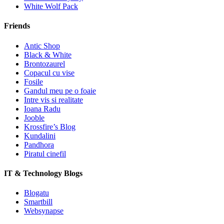
White Wolf Pack
Friends
Antic Shop
Black & White
Brontozaurel
Copacul cu vise
Fosile
Gandul meu pe o foaie
Intre vis si realitate
Ioana Radu
Jooble
Krossfire’s Blog
Kundalini
Pandhora
Piratul cinefil
IT & Technology Blogs
Blogatu
Smartbill
Websynapse