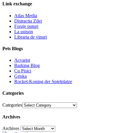
Link exchange
Atlas Media
Distractia Zilei
Foraje puturi
La unison
Libraria de vinuri
Pets Blogs
Acvarist
Barking Blog
Cu Pisici
Griska
Rocket-Koning der Spielplatze
Categories
Categories
Archives
Archives
30