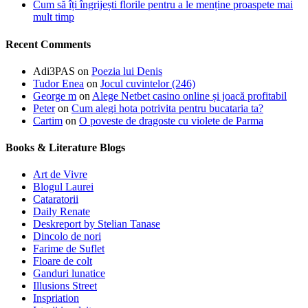
Cum să îți îngrijești florile pentru a le menține proaspete mai
mult timp
Recent Comments
Adi3PAS
on
Poezia lui Denis
Tudor Enea
on
Jocul cuvintelor (246)
George m
on
Alege Netbet casino online și joacă profitabil
Peter
on
Cum alegi hota potrivita pentru bucataria ta?
Cartim
on
O poveste de dragoste cu violete de Parma
Books & Literature Blogs
Art de Vivre
Blogul Laurei
Cataratorii
Daily Renate
Deskreport by Stelian Tanase
Dincolo de nori
Farime de Suflet
Floare de colt
Ganduri lunatice
Illusions Street
Inspriation