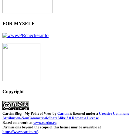
FOR MYSELF
Copyright
Cartim Blog - My Point of View
by
Caritm
is licensed under a
Creative Commons
Attribution-NonCommercial-ShareAlike 3.0 Romania License
.
Based on a work at
www.cartim.ro
.
Permissions beyond the scope of this license may be available at
https://www.cartim.ro/
.