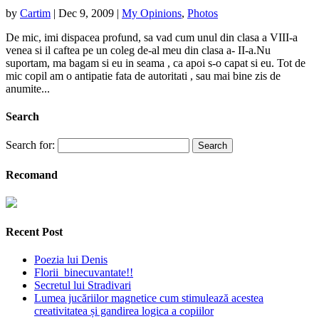
by
Cartim
|
Dec 9, 2009
|
My Opinions
,
Photos
De mic, imi dispacea profund, sa vad cum unul din clasa a VIII-a
venea si il caftea pe un coleg de-al meu din clasa a- II-a.Nu
suportam, ma bagam si eu in seama , ca apoi s-o capat si eu. Tot de
mic copil am o antipatie fata de autoritati , sau mai bine zis de
anumite...
Search
Search for:
Recomand
Recent Post
Poezia lui Denis
Florii binecuvantate!!
Secretul lui Stradivari
Lumea jucăriilor magnetice cum stimulează acestea
creativitatea și gandirea logica a copiilor