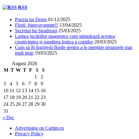
RSS
Poezia lui Denis
01/12/2025
Florii binecuvantate!!
13/04/2025
Secretul lui Stradivari
25/03/2025
Lumea jucăriilor magnetice cum stimulează acestea
creativitatea și gandirea logica a copiilor
20/03/2025
Cum să îți îngrijești florile pentru a le menține proaspete mai
mult timp
19/03/2025
August 2026
M
T
W
T
F
S
S
1
2
3
4
5
6
7
8
9
10
11
12
13
14
15
16
17
18
19
20
21
22
23
24
25
26
27
28
29
30
31
« Dec
Advertising on Cartim.ro
Privacy Policy